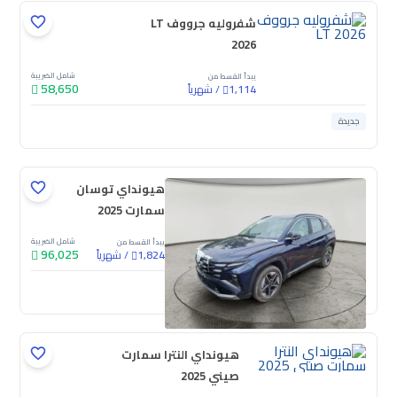
شفروليه جرووف LT
2026
شامل الضريبة
يبدأ القسط من
58,650
/
شهرياً
1,114
جديدة
هيونداي توسان
سمارت 2025
شامل الضريبة
يبدأ القسط من
96,025
/
شهرياً
1,824
جديدة
هيونداي النترا سمارت
صيني 2025