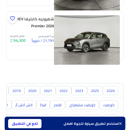
شفروليه كابتيفا PHEV
Premier 2026
شامل الضريبة
يبدأ القسط من
94,300
/
شهرياً
1,791
جديدة
018
2019
2020
2021
2022
2023
2025
2026
كورفيت
كورفيت ستينغراي
ابلاندر
ابيكا
اتش اتش آر
اس 10
تويوتا
هيونداي
كيا
نيسان
مازدا
سوزوكي
هافال
استخدم تطبيق سيارة لتجربة افضل
تابع في التطبيق