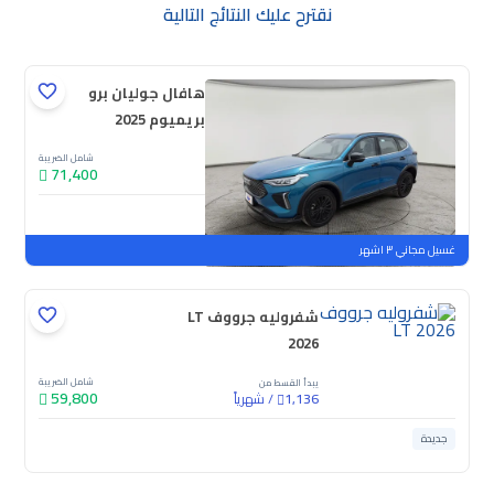
نقترح عليك النتائج التالية
هافال جوليان برو
بريميوم 2025
شامل الضريبة
71,400
جديدة
ملوحة
غسيل مجاني ٣ اشهر
شفروليه جرووف LT
2026
شامل الضريبة
يبدأ القسط من
59,800
/
شهرياً
1,136
جديدة