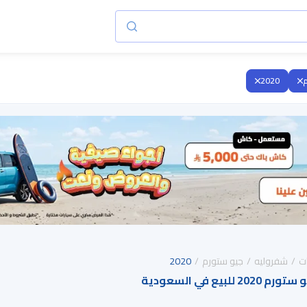
م
2020
ت
شفروليه
جيو ستورم
2020
بيع في السعودية