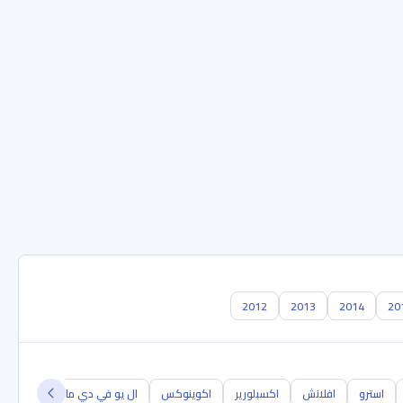
2012
2013
2014
20
استرو
افلانش
اكسبلورير
اكوينوكس
ال يو في دي ماكيس
اليرو