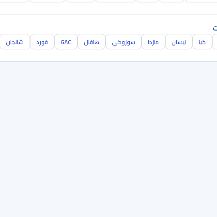
ت
كيا
نيسان
مازدا
سوزوكي
هافال
GAC
فورد
شانجان