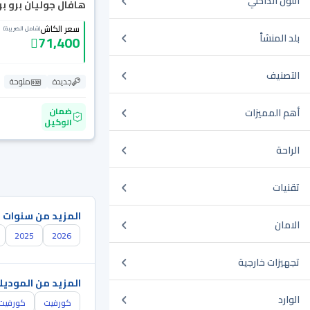
اللون الداخلي
هافال جوليان برو بريم
سعر الكاش
(شامل الضريبة)
بلد المنشأ
71,400
التصنيف
جديدة
ملوحة
ضمان
أهم المميزات
الوكيل
الراحة
تقنيات
المزيد من سنوات 
الامان
2025
2026
تجهيزات خارجية
المزيد من الموديل
الوارد
كورفيت
كورفيت 