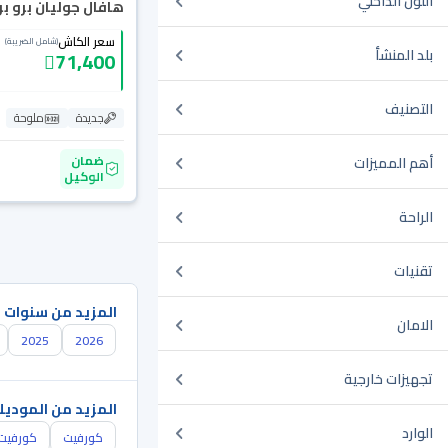
اللون الداخلي
هافال جوليان برو بريم
سعر الكاش
(شامل الضريبة)
بلد المنشأ
71,400
التصنيف
جديدة
ملوحة
ضمان
أهم المميزات
الوكيل
الراحة
تقنيات
المزيد من سنوات 
الامان
2025
2026
تجهيزات خارجية
المزيد من الموديل
الوارد
كورفيت
كورفيت 