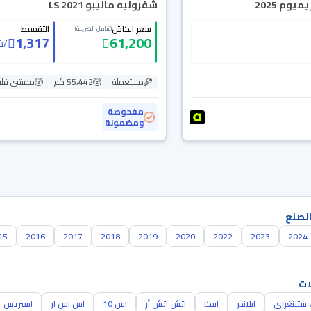
يوم 2025
شفروليه ماليبو LS 2021
سعر الكاش
التقسيط
(شامل الضريبة)
1,317
61,200
/
ش
مستعملة
55,442 كم
ممشى قلي
مفحوصة
ومضمونة
الصنع
15
2016
2017
2018
2019
2020
2022
2023
2024
ات
ستينغراي
ابلاندر
ابيكا
اتش اتش آر
اس 10
اس اس ار
اسبريس