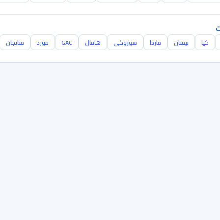
ت
كيا
نيسان
مازدا
سوزوكي
هافال
GAC
فورد
شانجان