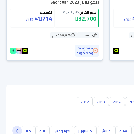
بيجو بارتنر Short van 2023
سعر الكاش
التقسيط
(شامل الضريبة)
714
32,700
هري
/
شهري
ل
مستعملة
169,925 كم
مفحوصة
ومضمونة
2012
2013
2014
20
استرو
افلانش
اكسبلورير
اكوينوكس
اليرو
امبالا
اوبترا
اي