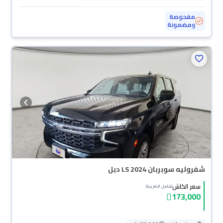
مفحوصة
ومضمونة
شفروليه سوبربان LS 2024 دبل
سعر الكاش
(شامل الضريبة)
173,000