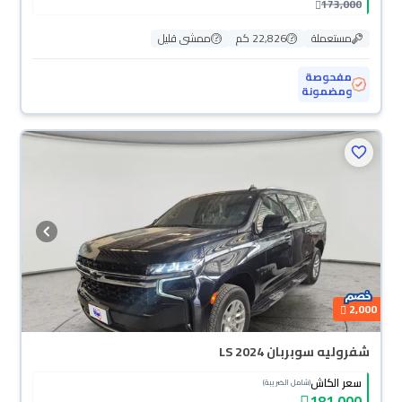
173,000
مستعملة
22,826 كم
ممشى قليل
مفحوصة
ومضمونة
2,000
شفروليه سوبربان LS 2024
سعر الكاش
(شامل الضريبة)
181,000