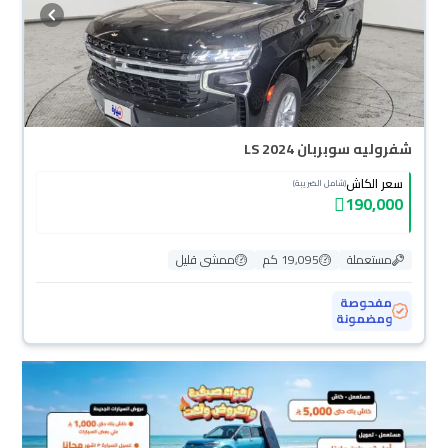
شفروليه سوبربان LS 2024
سعر الكاش
(شامل الضريبة)
190,000
مستعملة
19,095 كم
ممشى قليل
مفحوصة
ومضمونة