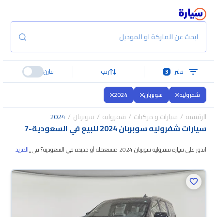
ابحث عن الماركة او الموديل
فلتر
3
رتب
قارن
شفروليه
سوبربان
2024
الرئيسية
سيارات و مركبات
شفروليه
سوبربان
2024
سيارات شفروليه سوبربان 2024 للبيع في السعودية
-
7
...
اتدور على سيارة شفروليه سوبربان 2024 مستعملة أو جديدة في السعودية؟ في
المزيد
موقع سيارة بنوفر لك كل الخيارات، تقدر تتصفح الموديلات وتختار
اللي يناسبك. جميع
سيارات شفروليه سوبربان 2024 المستعملة مضمونة ومفحوصة بأكثر من 200
نقطة وتقدر تجربها لمدة 10 أيام، وإن ما ناسبتك لأي سبب تقدر تسترجع كامل المبلغ
خلال 10 أيام بكل سهولة. والسيارات الجديدة مضمونة بضمان الوكالة، تقدر تشتريها
كاش أو تقسيط، وتحجزها أونلاين، وبتوصلك لين باب بيتك.