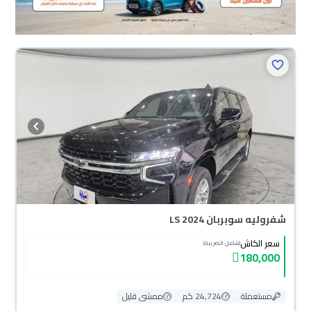
شفروليه سوبربان LS 2024
سعر الكاش
(شامل الضريبة)
180,000
مستعملة
24,724 كم
ممشى قليل