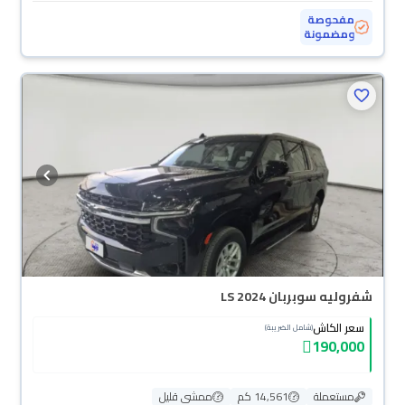
مفحوصة
ومضمونة
شفروليه سوبربان LS 2024
سعر الكاش
(شامل الضريبة)
190,000
مستعملة
14,561 كم
ممشى قليل