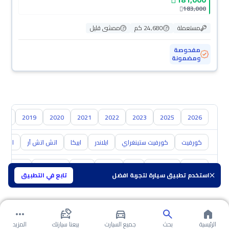
183,000
مستعملة
24,680 كم
ممشى قليل
مفحوصة
ومضمونة
018
2019
2020
2021
2022
2023
2025
2026
كورفيت
كورفيت ستينغراي
ابلاندر
ابيكا
اتش اتش آر
اس 10
تويوتا
هيونداي
كيا
نيسان
مازدا
سوزوكي
هافال
استخدم تطبيق سيارة لتجربة افضل
تابع في التطبيق
الرئيسية
بحث
جميع السيارت
بيعنا سيارتك
المزيد