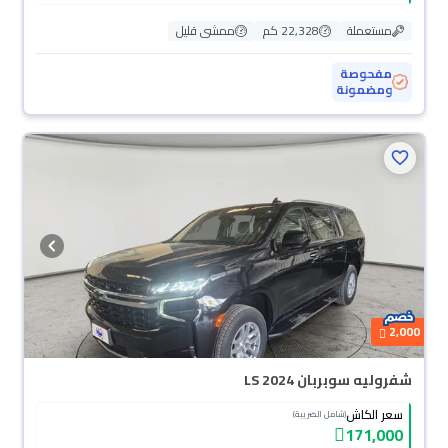
مستعملة
22,328 كم
ممشى قليل
مفحوصة
ومضمونة
2,000
شفروليه سوبربان LS 2024
سعر الكاش
(شامل الضريبة)
171,000