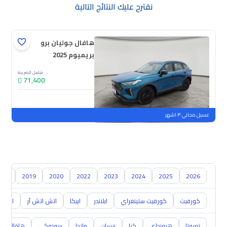
نقترح عليك النتائج التالية
هافال جوليان برو
بريميوم 2025
شامل الضريبة
71,400
جديدة
ملوحة
غسيل مجاني ٣ اشهر
018
2019
2020
2022
2023
2024
2025
2026
كورفيت
كورفيت ستينغراي
ابلاندر
ابيكا
اتش اتش آر
اس 10
تويوتا
هيونداي
كيا
نيسان
مازدا
سوزوكي
هافال