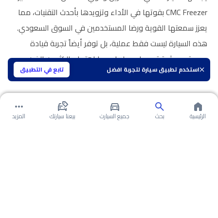
CMC Freezer بقوتها في الأداء وتزويدها بأحدث التقنيات، مما
يعزز سمعتها القوية ورضا المستخدمين في السوق السعودي.
هذه السيارة ليست فقط عملية، بل توفر أيضاً تجربة قيادة
مريحة وموثوقة، مما يجعلها محط اهتمام الكثيرين الذين
استخدم تطبيق سيارة لتجربة افضل
تابع في التطبيق
يبحثون عن جودة وقدرة على التحمل في مركباتهم.
الرئيسية
بحث
جميع السيارت
بيعنا سيارتك
المزيد