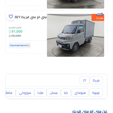
سي ام سي فريكا 2021
5,000
شامل الضريبة
61,000
66,000
مستعملة
100 كم
ممشى قليل
مفحوصة ومضمونة
فريكا
Z7
تويوتا
هيونداي
كيا
نيسان
مازدا
سوزوكي
هافال
عن سي ام سي فريزر