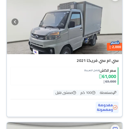
2,000
سي ام سي فريكا 2021
سعر الكاش
(شامل الضريبة)
61,000
63,000
مستعملة
100 كم
ممشى قليل
مفحوصة
ومضمونة