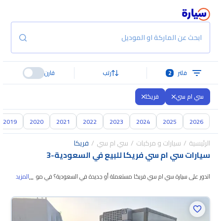
ابحث عن الماركة او الموديل
فلتر
2
رتب
قارن
سي ام سي
فريكا
2019
2020
2021
2022
2023
2024
2025
2026
الرئيسية
سيارات و مركبات
سي ام سي
فريكا
سيارات سي ام سي فريكا للبيع في السعودية
-
3
...
اتدور على سيارة سي ام سي فريكا مستعملة أو جديدة في السعودية؟ في موقع
المزيد
سيارة بنوفر لك كل الخيارات، تقدر تتصفح الموديلات
وتختار اللي يناسبك. جميع سيارات
سي ام سي فريكا المستعملة مضمونة ومفحوصة بأكثر من 200 نقطة وتقدر
تجربها لمدة 10 أيام، وإن ما ناسبتك لأي سبب تقدر تسترجع كامل المبلغ خلال 10