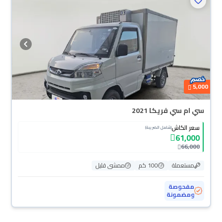
5,000
سي ام سي فريكا 2021
سعر الكاش
(شامل الضريبة)
61,000
66,000
مستعملة
100 كم
ممشى قليل
مفحوصة
ومضمونة