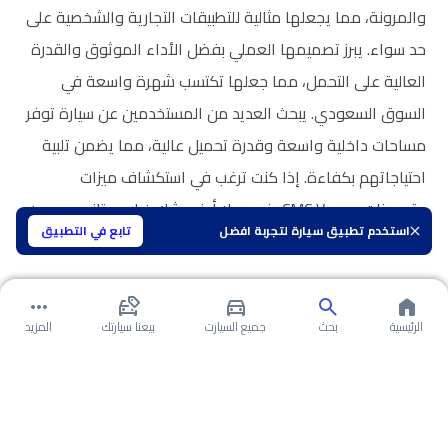
والمرونة، مما يجعلها مثالية للتطبيقات التجارية والشخصية على
حد سواء. يبرز تصميمها العملي بفضل الأداء الموثوق والقدرة
العالية على التحمل، مما جعلها تكتسب شهرة واسعة في
السوق السعودي. يبحث العديد من المستخدمين عن سيارة توفر
مساحات داخلية واسعة وقدرة تحميل عالية، مما يضمن تلبية
احتياجاتهم بكفاءة. إذا كنت ترغب في استكشاف ميزات
وتجهيزات CMC Veryca، فهي بلا أدنى شك خيار ممتاز يجمع بين
استخدم تطبيق سيارة لتجربة افضل
تابع في التطبيق
الجودة والاعتمادية في كل رحلة.
الرئيسية
بحث
جميع السيارت
بيعنا سيارتك
المزيد