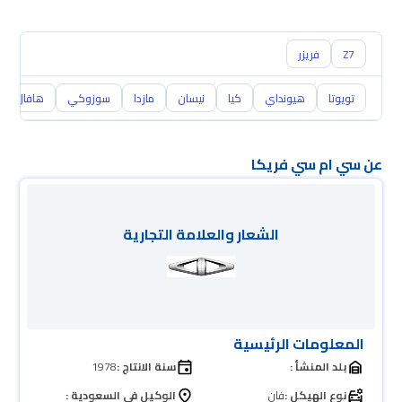
Z7
فريزر
تويوتا
هيونداي
كيا
نيسان
مازدا
سوزوكي
هافال
عن سي ام سي فريكا
الشعار والعلامة التجارية
المعلومات الرئيسية
بلد المنشأ :
سنة الانتاج :
1978
نوع الهيكل :
فان
الوكيل في السعودية :