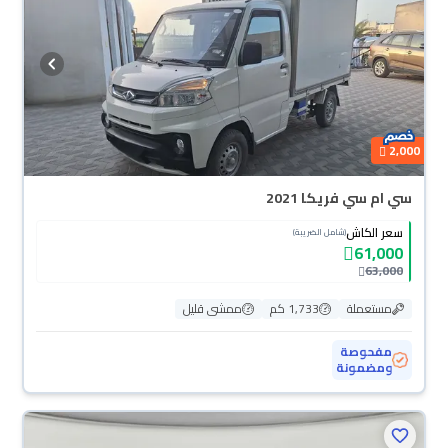
أيام بكل سهولة. والسيارات الجديدة مضمونة بضمان الوكالة، تقدر تشتريها كاش أو
تقسيط، وتحجزها أونلاين، وبتوصلك لين باب بيتك.
2,000
سي ام سي فريكا 2021
سعر الكاش
(شامل الضريبة)
61,000
63,000
مستعملة
1,733 كم
ممشى قليل
مفحوصة
ومضمونة