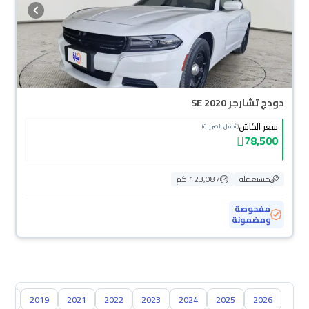
دودج تشارجر SE 2020
سعر الكاش
(شامل الضريبة)
78,500
مستعملة
123,087 كم
مفحوصة
ومضمونة
018
2019
2021
2022
2023
2024
2025
2026