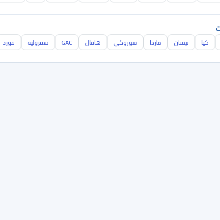
ت
كيا
نيسان
مازدا
سوزوكي
هافال
GAC
شفروليه
فورد