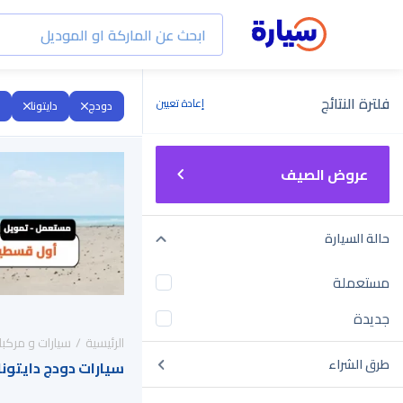
فلترة النتائج
إعادة تعيين
دودج
دايتونا
عروض الصيف
حالة السيارة
مستعملة
جديدة
الرئيسية
سيارات و مركبا
طرق الشراء
سيارات دودج دايتونا 2022 للبيع في السعودي