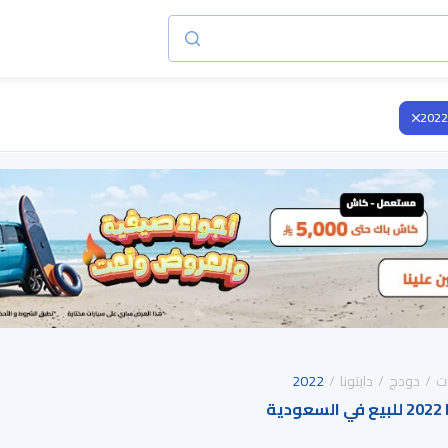
2022
ت
دودج
دايتونا
2022
ة