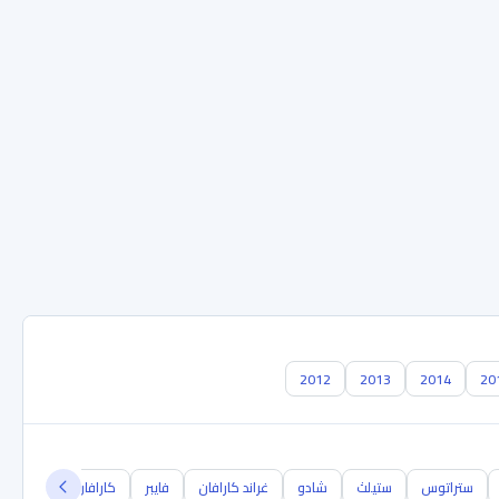
2012
2013
2014
20
ستراتوس
ستيلث
شادو
غراند كارافان
فايبر
كارافان
كاليبر