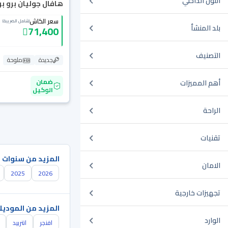
اللون الداخلي
هافال جوليان برو بريم
سعر الكاش
(شامل الضريبة)
بلد المنشأ
71,400
التصنيف
جديدة
ملوحة
ضمان
أهم المميزات
الوكيل
الراحة
تقنيات
المزيد من سنوات 
الامان
2025
2026
تجهيزات خارجية
المزيد من الموديل
الوارد
افنجر
انتربيد