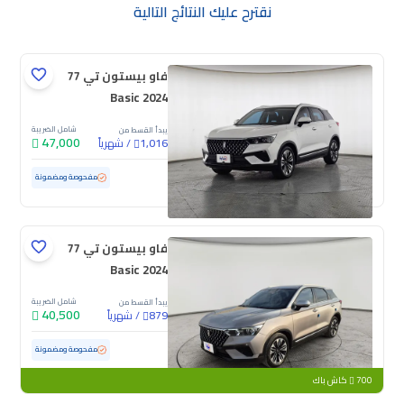
نقترح عليك النتائج التالية
فاو بيستون تي 77
Basic 2024
شامل الضريبة
يبدأ القسط من
47,000
/
شهرياً
1,016
مستعملة
15,849 كم
ممشى قليل
مفحوصة ومضمونة
فاو بيستون تي 77
Basic 2024
شامل الضريبة
يبدأ القسط من
40,500
/
شهرياً
879
مستعملة
71,853 كم
مفحوصة ومضمونة
700
كاش باك