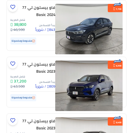
فاو بيستون تي 77
7,700
Basic 2024
شامل الضريبة
38,800
يبدأ القسط من
/
شهرياً
46,500
843
مستعملة
40,229 كم
ممشى قليل
مفحوصة ومضمونة
فاو بيستون تي 77
6,300
Basic 2023
شامل الضريبة
37,200
يبدأ القسط من
/
شهرياً
43,500
809
مستعملة
50,727 كم
مفحوصة ومضمونة
فاو بيستون تي 77
6,400
Basic 2023