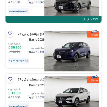
/
شهرياً
44,500
869
مستعملة
30,378 كم
ممشى قليل
مفحوصة ومضمونة
500
كاش باك
فاو بيستون تي 77
4,200
Basic 2023
شامل الضريبة
38,800
يبدأ القسط من
/
شهرياً
43,000
843
مستعملة
82,588 كم
مفحوصة ومضمونة
فاو بيستون تي 77
4,500
Basic 2023
شامل الضريبة
38,500
يبدأ القسط من
/
شهرياً
43,000
837
مستعملة
58,379 كم
مفحوصة ومضمونة