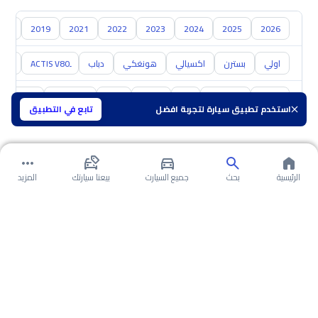
018
2019
2021
2022
2023
2024
2025
2026
اولي
بسترن
اكسيالي
هونغكي
دباب
X40
تويوتا
هيونداي
كيا
نيسان
مازدا
سوزوكي
هافال
استخدم تطبيق سيارة لتجربة افضل
تابع في التطبيق
الرئيسية
بحث
جميع السيارت
بيعنا سيارتك
المزيد