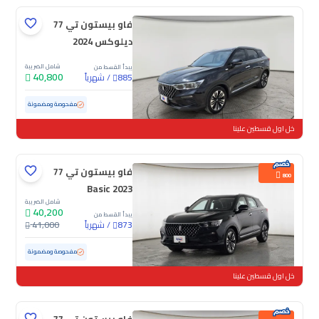
فاو بيستون تي 77
ديلوكس 2024
شامل الضريبة
يبدأ القسط من
40,800
/
شهرياً
885
مستعملة
26,198 كم
ممشى قليل
مفحوصة ومضمونة
خل اول قسطين علينا
فاو بيستون تي 77
800
Basic 2023
شامل الضريبة
40,200
يبدأ القسط من
/
شهرياً
41,000
873
مستعملة
90,627 كم
مفحوصة ومضمونة
خل اول قسطين علينا