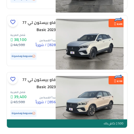
فاو بيستون تي 77
6,400
Basic 2023
شامل الضريبة
38,100
يبدأ القسط من
/
شهرياً
44,500
828
مستعملة
68,650 كم
مفحوصة ومضمونة
فاو بيستون تي 77
6,100
Basic 2023
شامل الضريبة
39,400
يبدأ القسط من
/
شهرياً
45,500
856
مستعملة
41,950 كم
ممشى قليل
مفحوصة ومضمونة
500
كاش باك