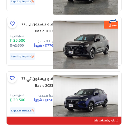
مستعملة
82,120 كم
مفحوصة ومضمونة
فاو بيستون تي 77
6,900
Basic 2023
شامل الضريبة
35,600
يبدأ القسط من
/
شهرياً
42,500
776
مستعملة
84,551 كم
مفحوصة ومضمونة
فاو بيستون تي 77
Basic 2023
شامل الضريبة
يبدأ القسط من
39,500
/
شهرياً
858
مستعملة
75,477 كم
مفحوصة ومضمونة
خل اول قسطين علينا