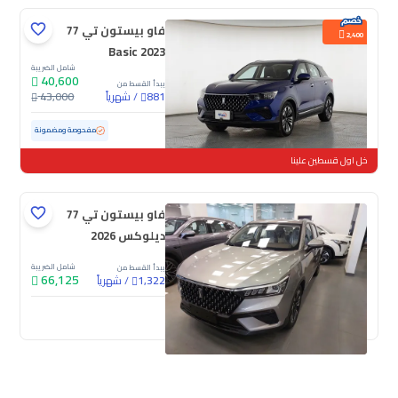
فاو بيستون تي 77
2,400
Basic 2023
شامل الضريبة
40,600
يبدأ القسط من
/
شهرياً
43,000
881
مستعملة
43,978 كم
ممشى قليل
مفحوصة ومضمونة
خل اول قسطين علينا
فاو بيستون تي 77
ديلوكس 2026
شامل الضريبة
يبدأ القسط من
66,125
/
شهرياً
1,322
جديدة