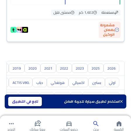
مستعملة
1,602 كم
ممشى قليل
مشمولة
بضمان
الوكيل
018
2019
2020
2021
2022
2023
2025
2026
اولي
بسترن
اكسيالي
هونغكي
دباب
X40
تويوتا
هيونداي
كيا
نيسان
مازدا
سوزوكي
هافال
استخدم تطبيق سيارة لتجربة افضل
تابع في التطبيق
الرئيسية
بحث
جميع السيارت
بيعنا سيارتك
المزيد