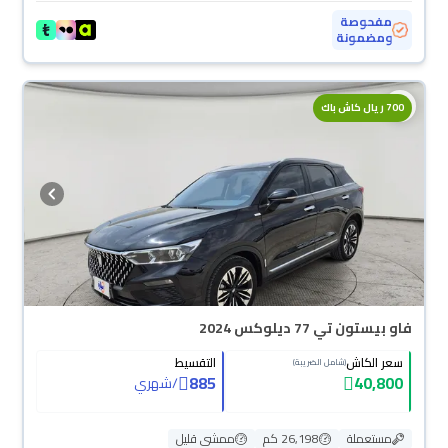
مفحوصة
ومضمونة
700 ريال كاش باك
فاو بيستون تي 77 ديلوكس 2024
سعر الكاش
التقسيط
(شامل الضريبة)
885
40,800
/
شهري
مستعملة
26,198 كم
ممشى قليل