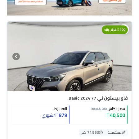
700
كاش باك
فاو بيستون تي 77 Basic 2024
سعر الكاش
التقسيط
(شامل الضريبة)
879
40,500
/
شهري
مستعملة
71,853 كم