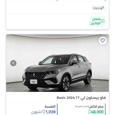
جديدة
ضمان
الوكيل
محجوزة
فاو بيستون تي 77 Basic 2024
سعر الكاش
التقسيط
(شامل الضريبة)
1,038
48,000
/
شهري