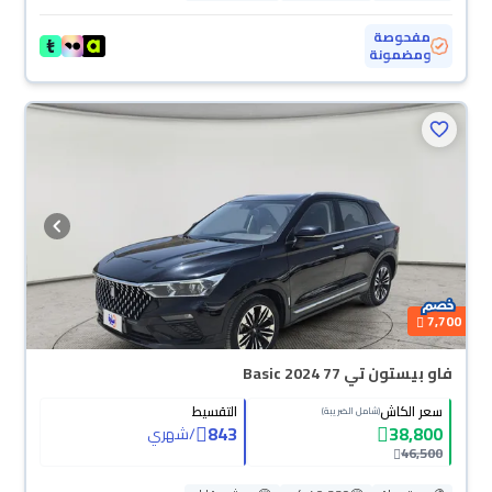
مفحوصة
ومضمونة
7,700
فاو بيستون تي 77 Basic 2024
سعر الكاش
التقسيط
(شامل الضريبة)
843
38,800
/
شهري
46,500