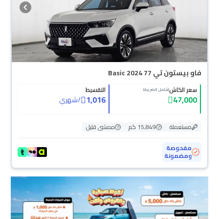
فاو بيستون تي 77 Basic 2024
سعر الكاش
التقسيط
(شامل الضريبة)
1,016
47,000
/
شهري
مستعملة
15,849 كم
ممشى قليل
مفحوصة
ومضمونة