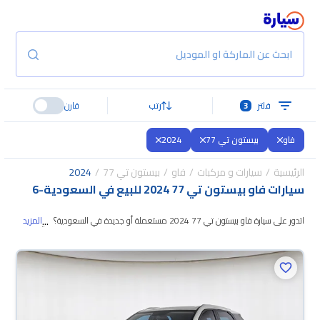
ابحث عن الماركة او الموديل
فلتر
3
رتب
قارن
فاو
بيستون تي 77
2024
الرئيسية
سيارات و مركبات
فاو
بيستون تي 77
2024
سيارات فاو بيستون تي 77 2024 للبيع في السعودية
-
6
...
اتدور على سيارة فاو بيستون تي 77 2024 مستعملة أو جديدة في السعودية؟ في
المزيد
موقع سيارة بنوفر لك كل الخيارات، تقدر تتصفح
الموديلات وتختار اللي يناسبك. جميع
سيارات فاو بيستون تي 77 2024 المستعملة مضمونة ومفحوصة بأكثر من 200
نقطة وتقدر تجربها لمدة 10 أيام، وإن ما ناسبتك لأي سبب تقدر تسترجع كامل المبلغ
خلال 10 أيام بكل سهولة. والسيارات الجديدة مضمونة بضمان الوكالة، تقدر تشتريها
كاش أو تقسيط، وتحجزها أونلاين، وبتوصلك لين باب بيتك.