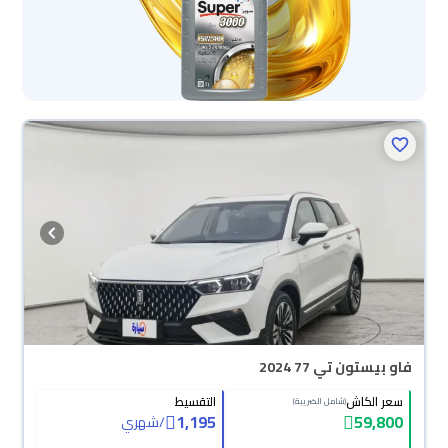
فاو بيستون تي 77 2024
سعر الكاش
التقسيط
(شامل الضريبة)
1,195
59,800
/
شهري