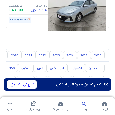
شامل الضريبة
يبدأ القسط من
43,000
/
شهرياً
932
مستعملة
121,490 كم
مفحوصة ومضمونة
019
2020
2021
2022
2023
2024
2025
2026
اكسبدشن
اكسبلورر
اس ماكس
اسبير
اسكيب
F150
0
تويوتا
هيونداي
كيا
نيسان
مازدا
سوزوكي
هافال
استخدم تطبيق سيارة لتجربة افضل
تابع في التطبيق
الرئيسية
بحث
جميع السيارت
بيعنا سيارتك
المزيد