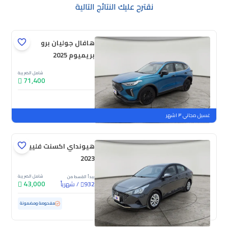
نقترح عليك النتائج التالية
هافال جوليان برو
بريميوم 2025
شامل الضريبة
71,400
جديدة
ملوحة
غسيل مجاني ٣ اشهر
هيونداي اكسنت فلييت
2023
شامل الضريبة
يبدأ القسط من
43,000
/
شهرياً
932
مستعملة
102,454 كم
مفحوصة ومضمونة