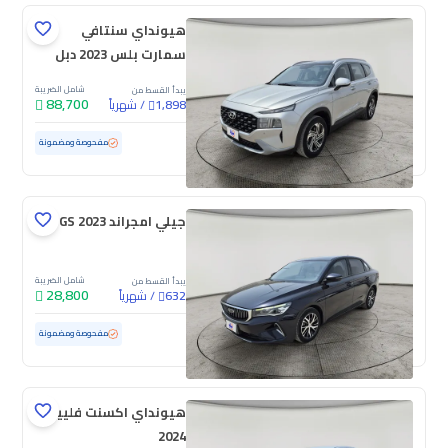
هيونداي سنتافي
سمارت بلس 2023 دبل
شامل الضريبة
يبدأ القسط من
88,700
/
شهرياً
1,898
مستعملة
116,042 كم
مفحوصة ومضمونة
جيلي امجراند GS 2023
شامل الضريبة
يبدأ القسط من
28,800
/
شهرياً
632
مستعملة
127,655 كم
مفحوصة ومضمونة
هيونداي اكسنت فلييت
2024