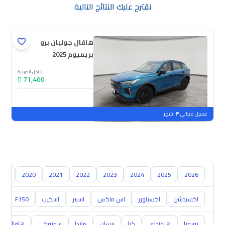
نقترح عليك النتائج التالية
هافال جوليان برو
بريميوم 2025
شامل الضريبة
71,400
جديدة
ملوحة
غسيل مجاني ٣ اشهر
019
2020
2021
2022
2023
2024
2025
2026
اكسبدشن
اكسبلورر
اس ماكس
اسبير
اسكيب
F150
0
تويوتا
هيونداي
كيا
نيسان
مازدا
سوزوكي
هافال