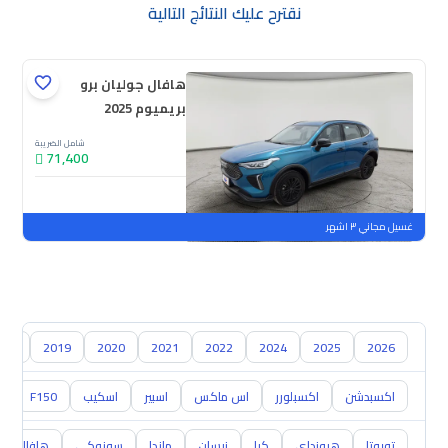
نقترح عليك النتائج التالية
هافال جوليان برو
بريميوم 2025
شامل الضريبة
71,400
جديدة
ملوحة
غسيل مجاني ٣ اشهر
018
2019
2020
2021
2022
2024
2025
2026
اكسبدشن
اكسبلورر
اس ماكس
اسبير
اسكيب
F150
0
تويوتا
هيونداي
كيا
نيسان
مازدا
سوزوكي
هافال