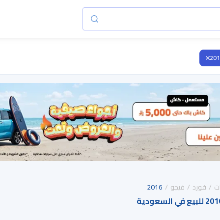
201
ت
فورد
فيجو
2016