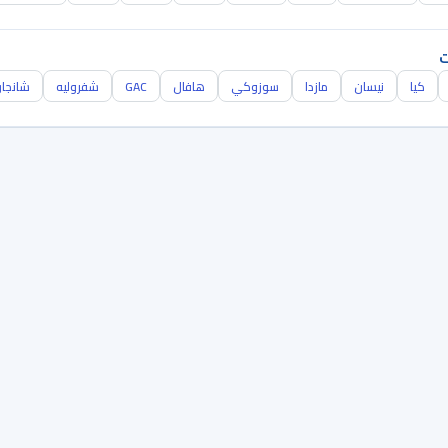
ت
كيا
نيسان
مازدا
سوزوكي
هافال
GAC
شفروليه
شانجا