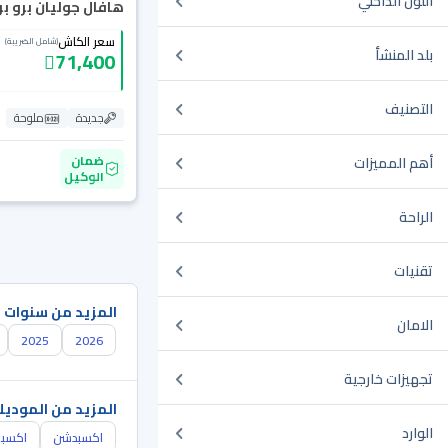
اللون الداخلي
هافال جوليان برو بريم
سعر الكاش
(شامل الضريبة)
بلد المنشأ
71,400
التصنيف
جديدة
ملوحة
ضمان
أهم المميزات
الوكيل
الراحة
تقنيات
المزيد من سنوات 
الامان
2025
2026
تجهيزات خارجية
المزيد من الموديل
الوارد
اكسبدشن
اكسبل