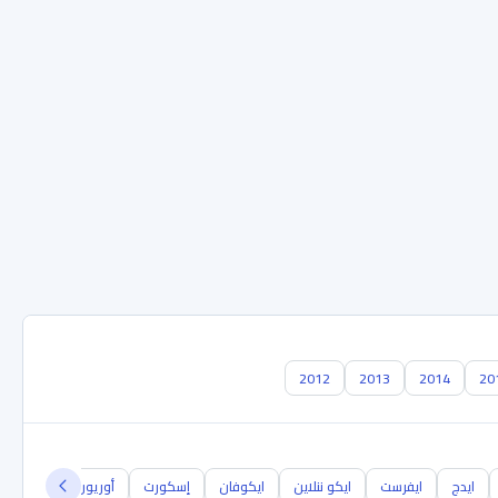
2012
2013
2014
20
ايدج
ايفرست
ايكو ننلاين
ايكوفان
إسكورت
أوريون
أيروستار