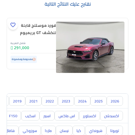
نقترح عليك النتائج التالية
فورد موستنج قابلة
للكشف GT بريميوم
2025
شامل الضريبة
291,000
مستعملة
4,630 كم
ممشى قليل
مفحوصة ومضمونة
018
2019
2021
2022
2023
2024
2025
2026
اكسبدشن
اكسبلورر
اس ماكس
اسبير
اسكيب
F150
0
تويوتا
هيونداي
كيا
نيسان
مازدا
سوزوكي
هافال