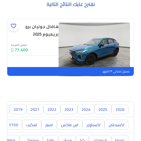
نقترح عليك النتائج التالية
هافال جوليان برو
بريميوم 2025
شامل الضريبة
71,400
جديدة
ملوحة
غسيل مجاني ٣ اشهر
018
2019
2021
2022
2023
2024
2025
2026
اكسبدشن
اكسبلورر
اس ماكس
اسبير
اسكيب
F150
0
تويوتا
هيونداي
كيا
نيسان
مازدا
سوزوكي
هافال