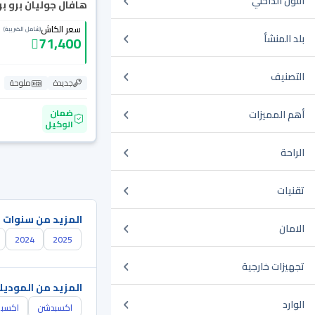
اللون الداخلي
هافال جوليان برو بريم
سعر الكاش
(شامل الضريبة)
بلد المنشأ
71,400
التصنيف
جديدة
ملوحة
ضمان
أهم المميزات
الوكيل
الراحة
تقنيات
المزيد من سنوات 
الامان
2024
2025
تجهيزات خارجية
المزيد من الموديل
الوارد
اكسبدشن
اكسبل