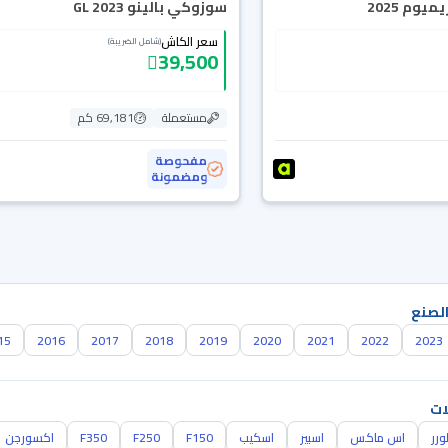
يوم 2025
سوزوكي بالينو GL 2023
سعر الكاش
(شامل الضريبة)
39,500
مستعملة
69,181 كم
مفحوصة
ومضمونة
الصنع
15
2016
2017
2018
2019
2020
2021
2022
2023
ات
ورر
اس ماكس
اسبير
اسكيب
F150
F250
F350
اكسورجن