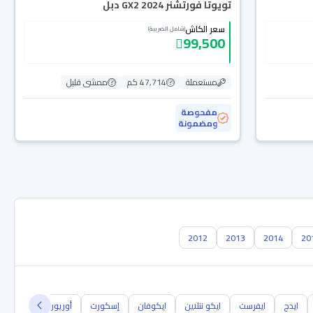
تويوتا فورتشنر GX2 2024 دبل
سعر الكاش
(شامل الضريبة)
99,500
مستعملة
47,714 كم
ممشى قليل
مفحوصة
ومضمونة
2012
2013
2014
20
ايدج
ايفرست
ايكو ننلاين
ايكوفان
إسكورت
أوريون
أيروستار