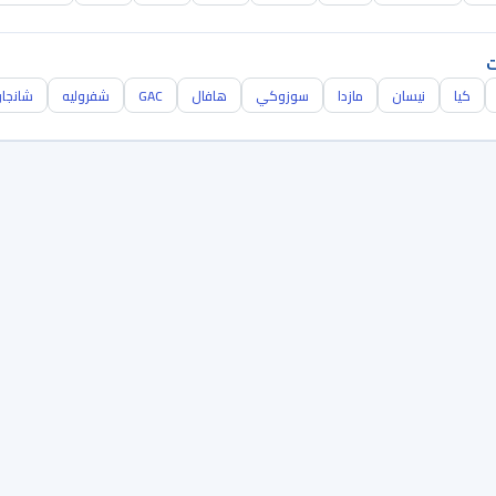
ت
كيا
نيسان
مازدا
سوزوكي
هافال
GAC
شفروليه
شانجا