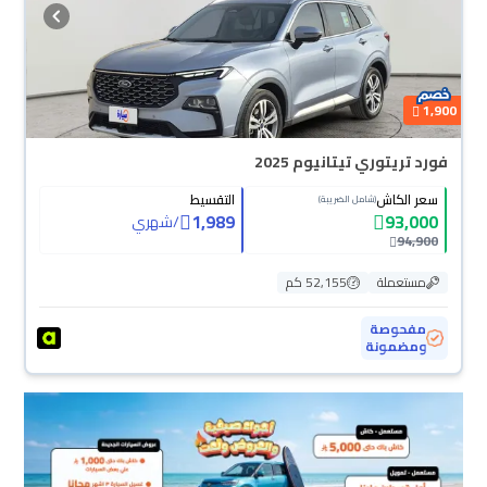
1,900
فورد تريتوري تيتانيوم 2025
سعر الكاش
التقسيط
(شامل الضريبة)
1,989
93,000
/
شهري
94,900
مستعملة
52,155 كم
مفحوصة
ومضمونة