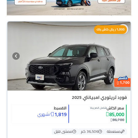
1,000 ريال كاش باك
1,700
فورد تريتوري امبيانتي 2025
سعر الكاش
التقسيط
(شامل الضريبة)
1,819
85,000
/
شهري
86,700
مستعملة
36,506 كم
ممشى قليل