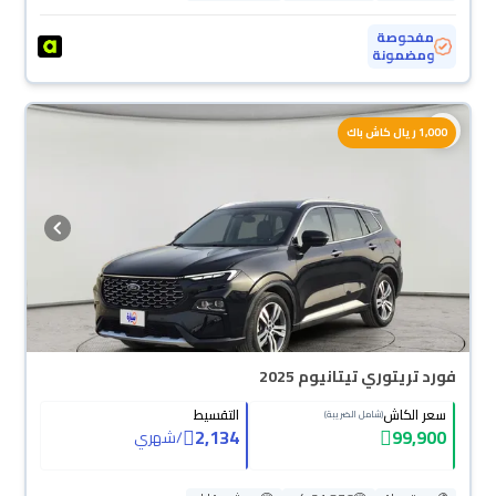
مفحوصة
ومضمونة
1,000 ريال كاش باك
فورد تريتوري تيتانيوم 2025
سعر الكاش
التقسيط
(شامل الضريبة)
2,134
99,900
/
شهري