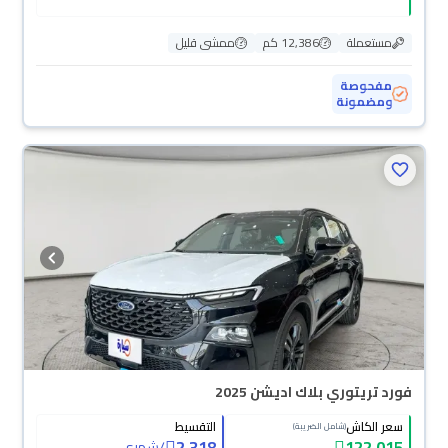
مستعملة
12,386 كم
ممشى قليل
مفحوصة
ومضمونة
فورد تريتوري بلاك اديشن 2025
سعر الكاش
التقسيط
(شامل الضريبة)
2,318
122,015
/
شهري