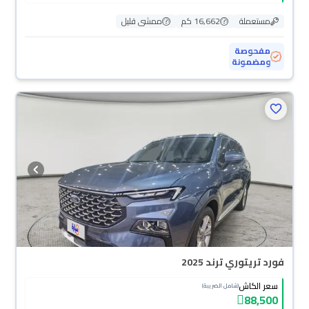
مستعملة
16,662 كم
ممشى قليل
مفحوصة
ومضمونة
فورد تريتوري ترند 2025
سعر الكاش
(شامل الضريبة)
88,500