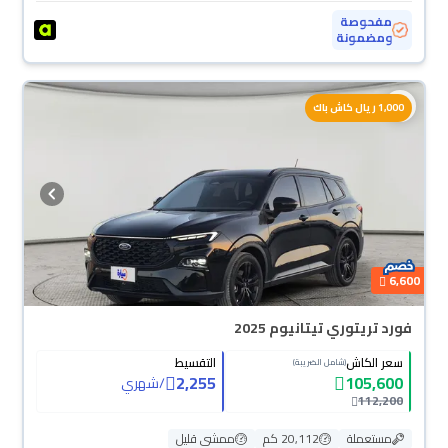
مفحوصة
ومضمونة
1,000 ريال كاش باك
6,600
فورد تريتوري تيتانيوم 2025
سعر الكاش
التقسيط
(شامل الضريبة)
2,255
105,600
/
شهري
112,200
مستعملة
20,112 كم
ممشى قليل