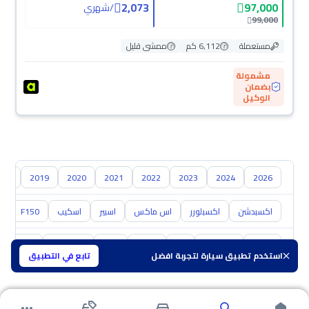
2,073
97,000
/
شهري
99,000
مستعملة
6,112 كم
ممشى قليل
مشمولة
بضمان
الوكيل
018
2019
2020
2021
2022
2023
2024
2026
اكسبدشن
اكسبلورر
اس ماكس
اسبير
اسكيب
F150
0
تويوتا
هيونداي
كيا
نيسان
مازدا
سوزوكي
هافال
استخدم تطبيق سيارة لتجربة افضل
تابع في التطبيق