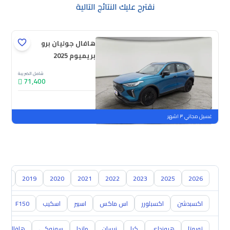
نقترح عليك النتائج التالية
هافال جوليان برو
بريميوم 2025
شامل الضريبة
71,400
جديدة
ملوحة
غسيل مجاني ٣ اشهر
018
2019
2020
2021
2022
2023
2025
2026
اكسبدشن
اكسبلورر
اس ماكس
اسبير
اسكيب
F150
0
تويوتا
هيونداي
كيا
نيسان
مازدا
سوزوكي
هافال