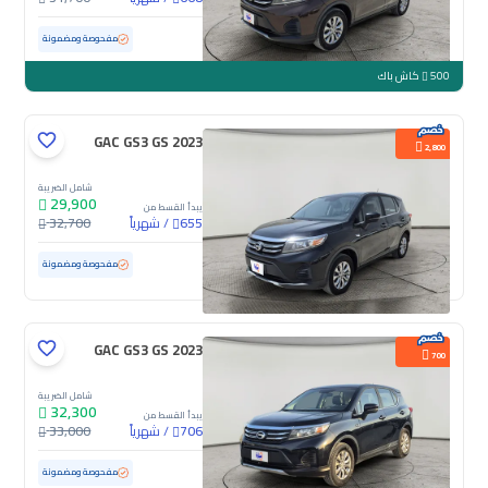
مستعملة
91,276 كم
مفحوصة ومضمونة
500
كاش باك
GAC GS3 GS 2023
2,800
شامل الضريبة
29,900
يبدأ القسط من
/
شهرياً
32,700
655
مستعملة
110,866 كم
مفحوصة ومضمونة
GAC GS3 GS 2023
700
شامل الضريبة
32,300
يبدأ القسط من
/
شهرياً
33,000
706
مستعملة
98,162 كم
مفحوصة ومضمونة