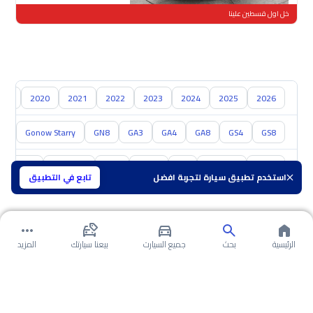
خل اول قسطين علينا
019
2020
2021
2022
2023
2024
2025
2026
S5
Gonow Starry
GN8
GA3
GA4
GA8
GS4
GS8
تويوتا
هيونداي
كيا
نيسان
مازدا
سوزوكي
هافال
استخدم تطبيق سيارة لتجربة افضل
تابع في التطبيق
الرئيسية
بحث
جميع السيارت
بيعنا سيارتك
المزيد