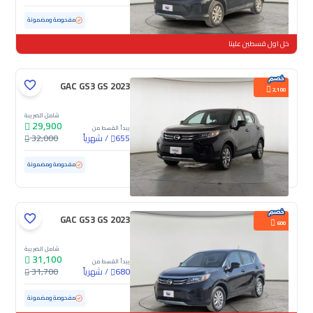
مستعملة
102,495 كم
مفحوصة ومضمونة
خل اول قسطين علينا
GAC GS3 GS 2023
2,100
شامل الضريبة
29,900
يبدأ القسط من
/
شهرياً
32,000
655
مستعملة
100,091 كم
مفحوصة ومضمونة
GAC GS3 GS 2023
600
شامل الضريبة
31,100
يبدأ القسط من
/
شهرياً
31,700
680
مستعملة
55,845 كم
مفحوصة ومضمونة