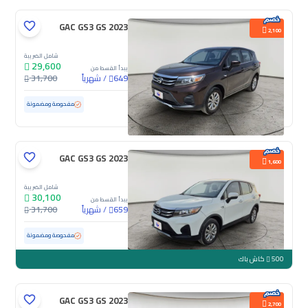
GAC GS3 GS 2023
2,100
شامل الضريبة
29,600
يبدأ القسط من
/
شهرياً
31,700
649
مستعملة
103,276 كم
مفحوصة ومضمونة
GAC GS3 GS 2023
1,600
شامل الضريبة
30,100
يبدأ القسط من
/
شهرياً
31,700
659
مستعملة
117,602 كم
مفحوصة ومضمونة
500
كاش باك
GAC GS3 GS 2023
2,700