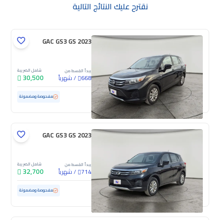
نقترح عليك النتائج التالية
GAC GS3 GS 2023
شامل الضريبة
يبدأ القسط من
30,500
/
شهرياً
668
مستعملة
70,725 كم
مفحوصة ومضمونة
GAC GS3 GS 2023
شامل الضريبة
يبدأ القسط من
32,700
/
شهرياً
714
مستعملة
86,486 كم
مفحوصة ومضمونة