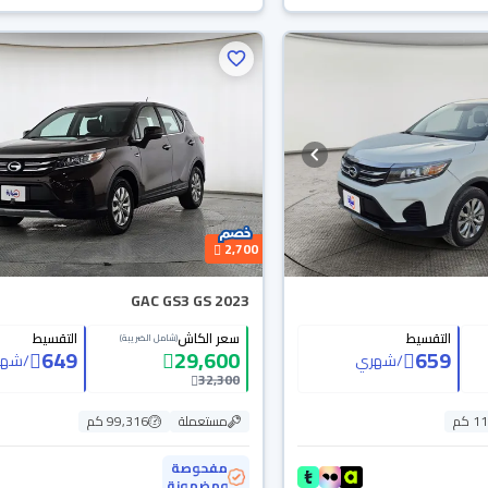
2,700
GAC GS3 GS 2023
التقسيط
سعر الكاش
التقسيط
(شامل الضريبة)
649
29,600
659
/
شهري
/
شهر
32,300
 كم
مستعملة
99,316 كم
مفحوصة
ومضمونة