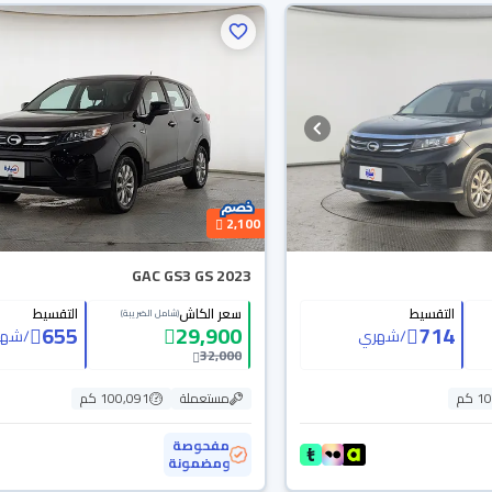
2,100
GAC GS3 GS 2023
التقسيط
سعر الكاش
التقسيط
(شامل الضريبة)
655
29,900
714
/
شهري
/
شهر
32,000
 كم
مستعملة
100,091 كم
مفحوصة
ومضمونة