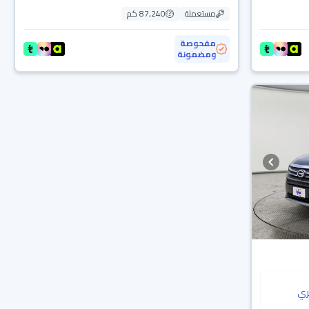
مستعملة
87,240 كم
مفحوصة
ومضمونة
ي