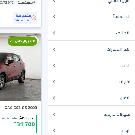
اللون الداخلي
مستعملة
70,725 ك
مفحوصة
بلد المنشأ
ومضمونة
التصنيف
700 ريال كاش باك
أهم المميزات
الراحة
تقنيات
الامان
GAC GS3 GS 2023
تجهيزات خارجية
سعر الكاش
(شامل الضريبة)
31,700
الوارد