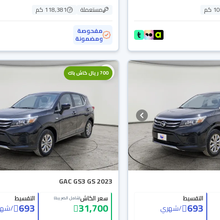
 كم
مستعملة
118,381 كم
مفحوصة
ومضمونة
700 ريال كاش باك
GAC GS3 GS 2023
التقسيط
سعر الكاش
التقسيط
(شامل الضريبة)
693
31,700
693
/
شهري
/
شهر