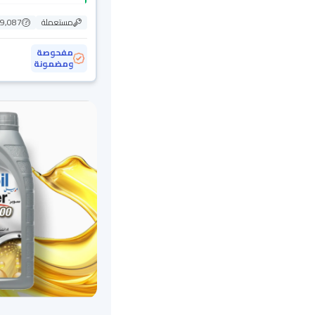
مستعملة
79,087 ك
مفحوصة
ومضمونة