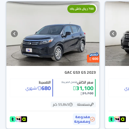
700 ريال كاش باك
600
GAC GS3 GS 2023
سعر الكاش
التقسيط
(شامل الضريبة)
680
31,100
ي
/
شهري
31,700
مستعملة
55,845 كم
مفحوصة
ومضمونة