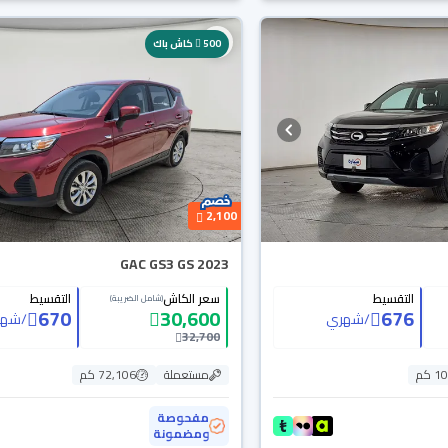
500
كاش باك
2,100
GAC GS3 GS 2023
التقسيط
سعر الكاش
التقسيط
(شامل الضريبة)
670
30,600
676
/
شهري
/
شهر
32,700
 كم
مستعملة
72,106 كم
مفحوصة
ومضمونة