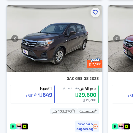
2,100
GAC GS3 GS 2023
سعر الكاش
التقسيط
(شامل الضريبة)
649
29,600
ي
/
شهري
31,700
مستعملة
103,276 كم
مفحوصة
ومضمونة