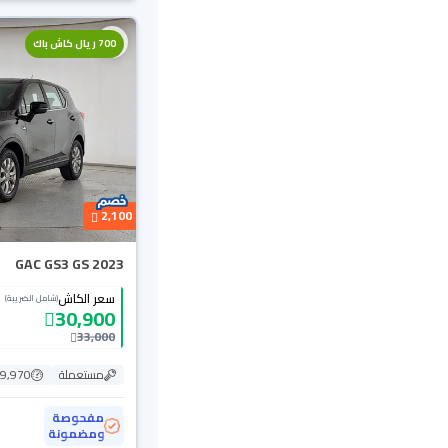
700 ريال كاش باك
2,100
GAC GS3 GS 2023
سعر الكاش
(شامل الضريبة)
30,900
33,000
مستعملة
109,970
مفحوصة
ومضمونة