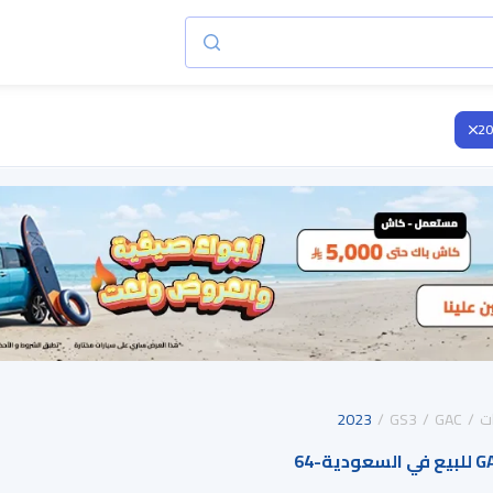
20
ت
GAC
GS3
2023
64
-