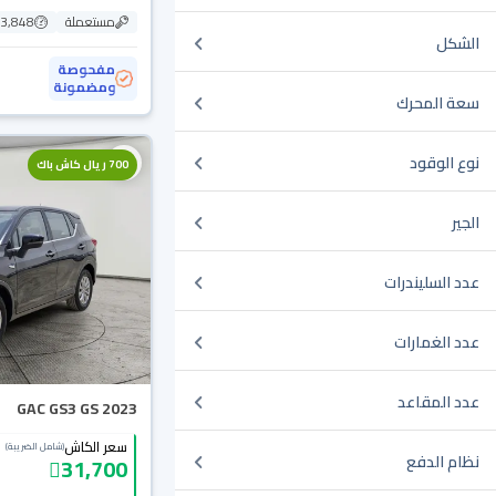
مستعملة
103,848
الشكل
مفحوصة
ومضمونة
سعة المحرك
نوع الوقود
700 ريال كاش باك
الجير
عدد السليندرات
عدد الغمارات
عدد المقاعد
GAC GS3 GS 2023
سعر الكاش
(شامل الضريبة)
نظام الدفع
31,700