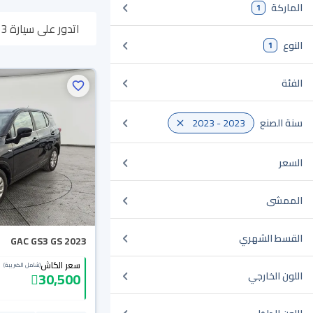
الماركة
1
اتدور على سيارة GAC GS3 2023 مستعملة أو جديدة في السعودية؟ في موقع سيارة بنوفر لك كل الخيارات، تقدر تتصفح الموديلات وتختار
النوع
1
وبتوصلك لين باب بي
الفئة
سنة الصنع
2023 - 2023
السعر
الممشى
القسط الشهري
GAC GS3 GS 2023
سعر الكاش
(شامل الضريبة)
30,500
اللون الخارجي