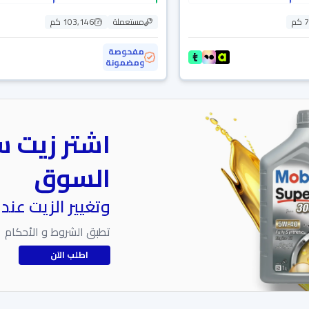
م
مستعملة
103,146 كم
مفحوصة
ومضمونة
اشتر زيت س
السوق
وتغيير الزيت عند
تطبق الشروط و الأحكام
اطلب الآن