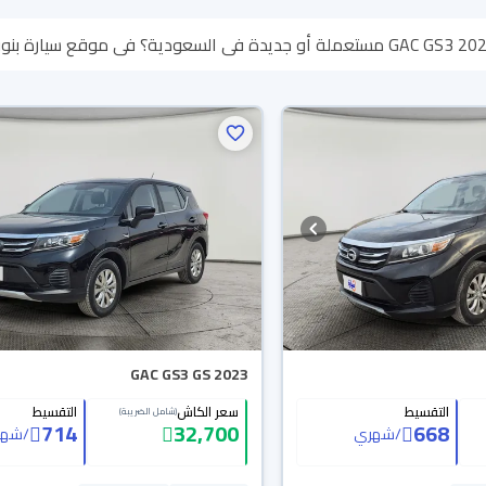
تقدر تسترجع كامل المبلغ خلال 10 أيام بكل سهولة. والسيارات الجديدة
تك.
GAC GS3 GS 2023
التقسيط
سعر الكاش
التقسيط
(شامل الضريبة)
714
32,700
668
/
شهري
/
شهر