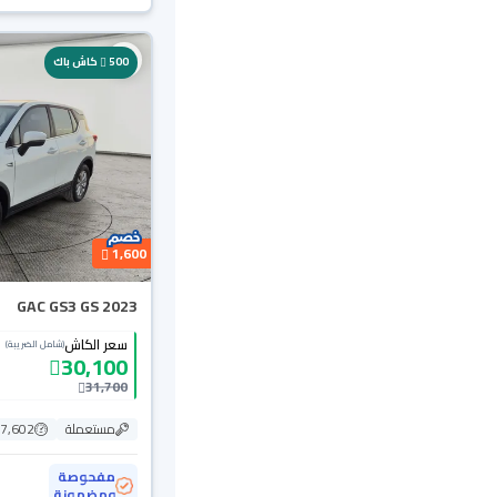
500
كاش باك
1,600
GAC GS3 GS 2023
سعر الكاش
(شامل الضريبة)
30,100
31,700
مستعملة
117,602
مفحوصة
ومضمونة