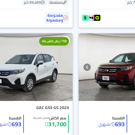
م
مستعملة
86,486 كم
مفحوصة
ومضمونة
700 ريال كاش باك
GAC GS3 GS 2023
التقسيط
سعر الكاش
التقسيط
(شامل الضريبة)
693
31,700
693
/
شهري
/
شهر