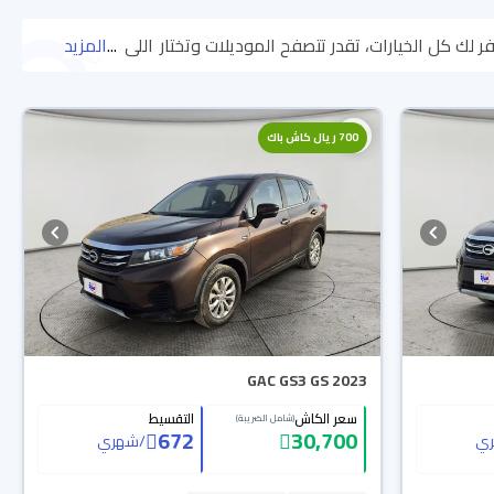
اللي
...
المزيد
يناسبك. جميع سيارات GAC GS3 2023 المستعملة مضمونة ومفحوصة بأكثر من 200 نقطة وتقدر تجربها لمدة 10 أيام، وإن ما ناسبتك لأي سبب
 مضمونة بضمان الوكالة، تقدر تشتريها كاش أو تقسيط، وتحجزها أونلاين،
700 ريال كاش باك
GAC GS3 GS 2023
سعر الكاش
التقسيط
(شامل الضريبة)
672
30,700
ي
/
شهري