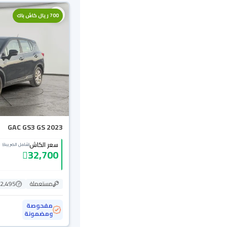
700 ريال كاش باك
GAC GS3 GS 2023
سعر الكاش
(شامل الضريبة)
32,700
مستعملة
102,495
مفحوصة
ومضمونة