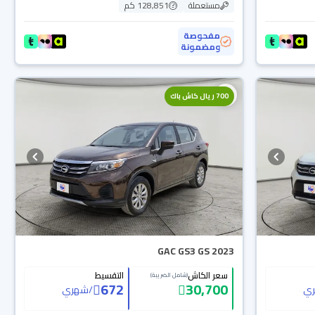
مستعملة
128,851 كم
مفحوصة
ومضمونة
700 ريال كاش باك
GAC GS3 GS 2023
سعر الكاش
التقسيط
(شامل الضريبة)
672
30,700
ي
/
شهري