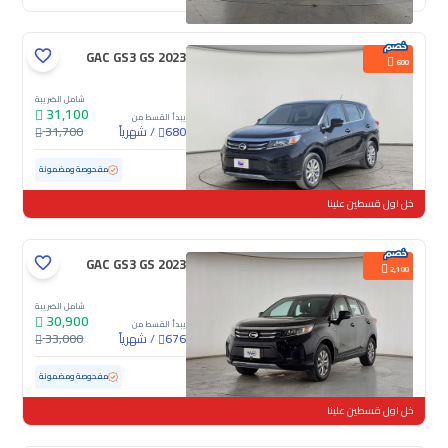
GAC GS3 GS 2023
600
شامل الضريبة
31,100
يبدأ القسط من
/
شهرياً
31,700
680
مستعملة
55,845 كم
مفحوصة ومضمونة
خل اول قسطين علينا
GAC GS3 GS 2023
2,100
شامل الضريبة
30,900
يبدأ القسط من
/
شهرياً
33,000
676
مستعملة
109,970 كم
مفحوصة ومضمونة
خل اول قسطين علينا