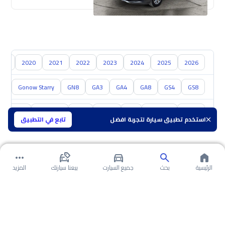
019
2020
2021
2022
2023
2024
2025
2026
S5
Gonow Starry
GN8
GA3
GA4
GA8
GS4
GS8
تويوتا
هيونداي
كيا
نيسان
مازدا
سوزوكي
هافال
استخدم تطبيق سيارة لتجربة افضل
تابع في التطبيق
الرئيسية
بحث
جميع السيارت
بيعنا سيارتك
المزيد