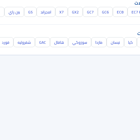
ات
EC7 
EC8
GC6
GC7
GX2
X7
امجراند
GS
بين راي
ا
ت
كيا
نيسان
مازدا
سوزوكي
هافال
GAC
شفروليه
فورد