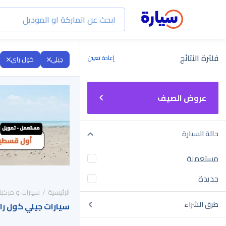
فلترة النتائج
إعادة تعيين
جيلي
كول راي
عروض الصيف
حالة السيارة
مستعملة
جديدة
الرئيسية
سيارات و مركبا
طرق الشراء
سيارات جيلي كول راي 2026 للبيع في الس