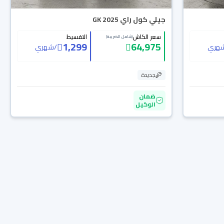
جيلي كول راي GK 2025
سعر الكاش
التقسيط
(شامل الضريبة)
1,299
64,975
هري
/
شهري
جديدة
ضمان
الوكيل