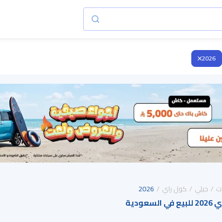
2026
ت
جيلي
كول راي
2026
عودية