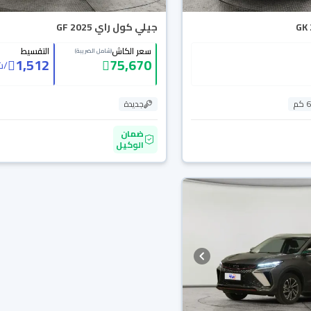
جيلي كول راي GF 2025
سعر الكاش
التقسيط
(شامل الضريبة)
1,512
75,670
/
ش
م
جديدة
ضمان
الوكيل