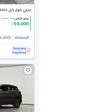
جيلي كول راي GK 2024
سعر الكاش
(شامل الضريبة)
59,000
مستعملة
64,283 ك
مفحوصة
ومضمونة