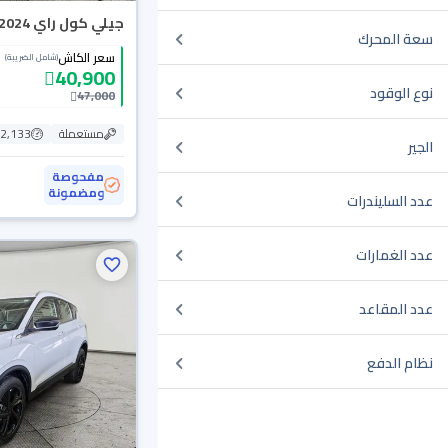
جيلي كول راي Basic GS 2024
سعة المحرك
سعر الكاش
(شامل الضريبة)
40,900
نوع الوقود
47,000
مستعملة
92,133 ك
الجير
مفحوصة
ومضمونة
عدد السليندرات
عدد الغمارات
عدد المقاعد
نظام الدفع