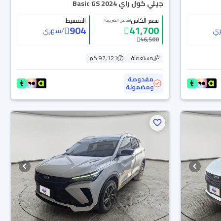
جيلي كول راي Basic GS 2024
سعر الكاش
التقسيط
(شامل الضريبة)
904
41,700
ي
/
شهري
46,500
مستعملة
97,121 كم
مفحوصة
ومضمونة