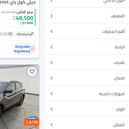
اللون الداخلي
جيلي كول راي Basic GS 2025
سعر الكاش
(شامل الضريبة)
التصنيف
48,500
51,000
أهم المميزات
مستعملة
57,727 ك
مفحوصة
الراحة
ومضمونة
تقنيات
الامان
تجهيزات خارجية
الوارد
6,100
الشكل