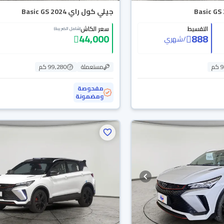
جيلي كول راي Basic GS 2024
التقسيط
سعر الكاش
(شامل الضريبة)
44,000
888
/
شهري
م
مستعملة
99,280 كم
مفحوصة
ومضمونة