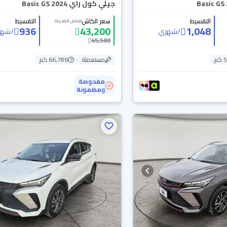
جيلي كول راي Basic GS 2024
التقسيط
سعر الكاش
التقسيط
(شامل الضريبة)
936
43,200
1,048
/
شهري
/
شهر
45,500
م
مستعملة
66,786 كم
مفحوصة
ومضمونة