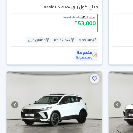
جيلي كول راي Basic GS 2024
سعر الكاش
(شامل الضريبة)
53,000
مستعملة
37,544 كم
ممشى قليل
مفحوصة
ومضمونة