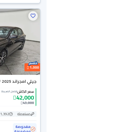
1,000
جيلي امجراند GF 2025
سعر الكاش
(شامل الضريبة)
42,000
43,000
مستعملة
81,392 ك
مفحوصة
ومضمونة