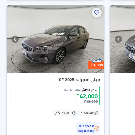
1,000
جيلي امجراند GF 2025
سعر الكاش
(شامل الضريبة)
42,000
43,000
مستعملة
71,063 كم
مفحوصة
ومضمونة