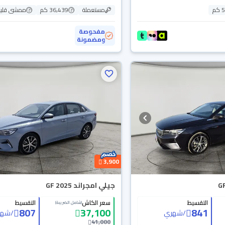
م
مستعملة
36,439 كم
ممشى قلي
مفحوصة
ومضمونة
3,900
جيلي امجراند GF 2025
التقسيط
سعر الكاش
التقسيط
(شامل الضريبة)
807
37,100
841
/
شهري
/
شهر
41,000