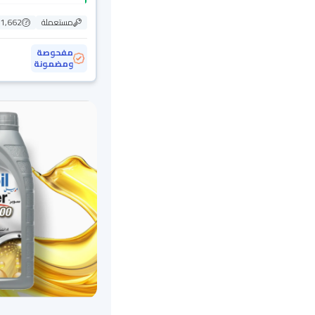
مستعملة
81,662 ك
مفحوصة
ومضمونة