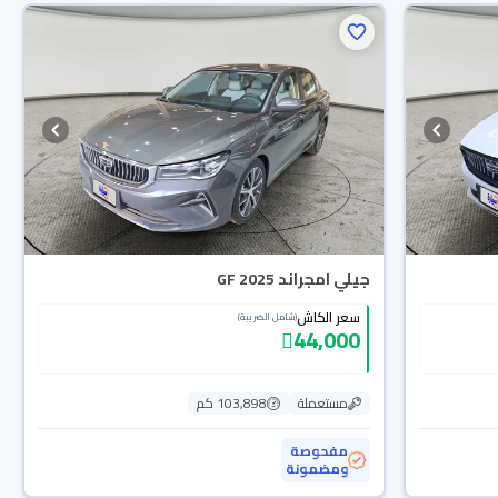
جيلي امجراند GF 2025
سعر الكاش
(شامل الضريبة)
44,000
مستعملة
103,898 كم
مفحوصة
ومضمونة