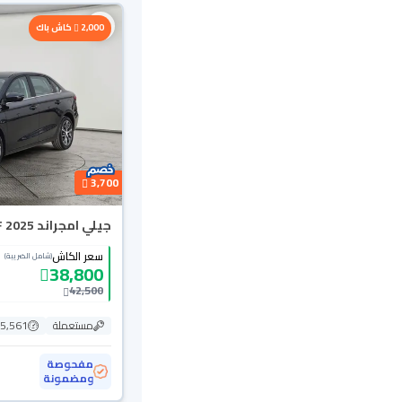
2,000
كاش باك
3,700
جيلي امجراند GF 2025
سعر الكاش
(شامل الضريبة)
38,800
42,500
مستعملة
75,561 ك
مفحوصة
ومضمونة