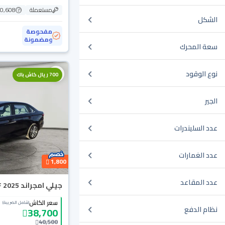
مستعملة
50,608 ك
الشكل
مفحوصة
ومضمونة
سعة المحرك
نوع الوقود
700 ريال كاش باك
الجير
عدد السليندرات
عدد الغمارات
1,800
عدد المقاعد
جيلي امجراند GF 2025
سعر الكاش
(شامل الضريبة)
نظام الدفع
38,700
40,500