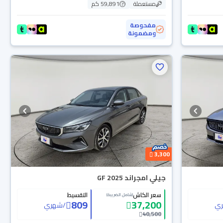
مستعملة
59,891 كم
مفحوصة
ومضمونة
3,300
جيلي امجراند GF 2025
سعر الكاش
التقسيط
(شامل الضريبة)
809
37,200
ي
/
شهري
40,500