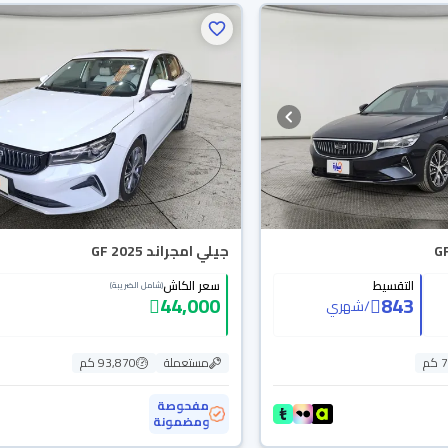
جيلي امجراند GF 2025
التقسيط
سعر الكاش
(شامل الضريبة)
44,000
843
/
شهري
م
مستعملة
93,870 كم
مفحوصة
ومضمونة