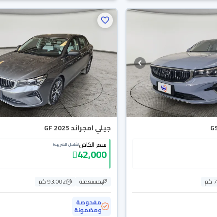
جيلي امجراند GF 2025
سعر الكاش
(شامل الضريبة)
42,000
م
مستعملة
93,002 كم
مفحوصة
ومضمونة