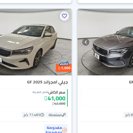
1,000
جيلي امجراند GF 2025
سعر الكاش
(شامل الضريبة)
41,000
42,000
م
مستعملة
77,485 كم
مفحوصة
ومضمونة