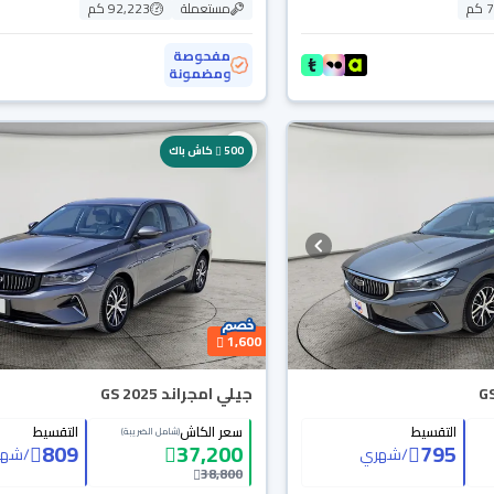
م
مستعملة
92,223 كم
مفحوصة
ومضمونة
500
كاش باك
1,600
جيلي امجراند GS 2025
التقسيط
سعر الكاش
التقسيط
(شامل الضريبة)
809
37,200
795
/
شهري
/
شهر
38,800