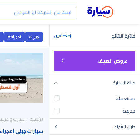
فلترة النتائج
إعادة تعيين
جيلي
امجراند
عروض الصيف
حالة السيارة
مستعملة
جديدة
الرئيسية
سيارات و مركبا
طرق الشراء
سيارات جيلي امجراند 2025 للبيع في السعود