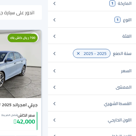
الماركة
1
اتدور على سيارة جيلي امجراند 2025 مستعملة أو جديدة في السعودية؟ في موقع سيارة
النوع
1
وبتوصلك لين باب بي
الفئة
700 ريال كاش باك
سنة الصنع
2025 - 2025
السعر
الممشى
القسط الشهري
جيلي امجراند GF 2025
سعر الكاش
(شامل الضريبة)
42,000
اللون الخارجي