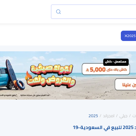
2025
ت
جيلي
امجراند
2025
ية
-
19