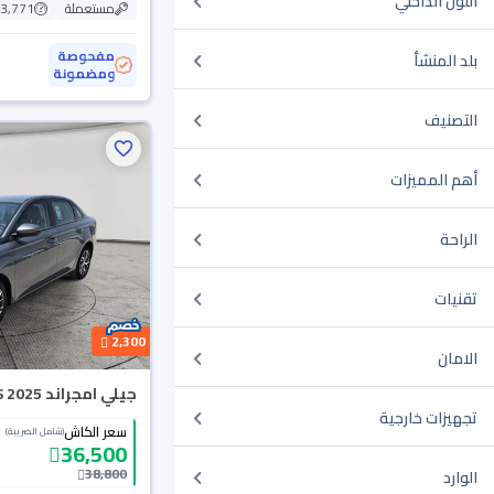
اللون الداخلي
مستعملة
73,771 ك
مفحوصة
بلد المنشأ
ومضمونة
التصنيف
أهم المميزات
الراحة
تقنيات
2,300
الامان
جيلي امجراند GS 2025
تجهيزات خارجية
سعر الكاش
(شامل الضريبة)
36,500
38,800
الوارد