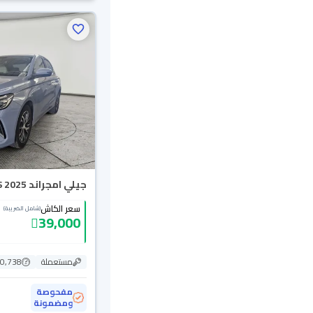
جيلي امجراند GS 2025
سعر الكاش
(شامل الضريبة)
39,000
مستعملة
70,738 ك
مفحوصة
ومضمونة