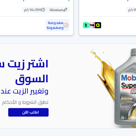
م
مستعملة
94,086 كم
مفحوصة
ومضمونة
اشتر زيت س
السوق
وتغيير الزيت عند
تطبق الشروط و الأحكام
اطلب الآن