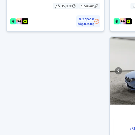
ل
مستعملة
85,030 كم
مفحوصة
ومضمونة
ي