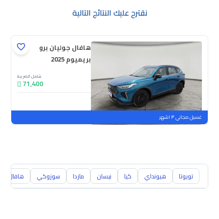
نقترح عليك النتائج التالية
هافال جوليان برو
بريميوم 2025
شامل الضريبة
71,400
جديدة
ملوحة
غسيل مجاني ٣ اشهر
تويوتا
هيونداي
كيا
نيسان
مازدا
سوزوكي
هافال