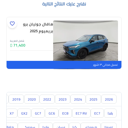
نقترح عليك النتائج التالية
هافال جوليان برو
بريميوم 2025
شامل الضريبة
71,400
جديدة
ملوحة
غسيل مجاني ٣ اشهر
018
2019
2020
2022
2023
2024
2025
2026
باندا
EC7
EC7 RV
EC8
GC6
GC7
GX2
X7
ام
تويوتا
هيونداي
كيا
نيسان
مازدا
سوزوكي
هافال