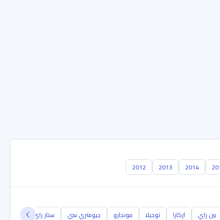
2012
2013
2014
20
بين راي
ازكارا
توجيلا
مونجارو
جيومتري سي
ستار راي
بريفيس