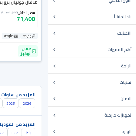
اللون الداخلي
هافال جوليان برو بريم
سعر الكاش
(شامل الضريبة)
بلد المنشأ
71,400
التصنيف
جديدة
ملوحة
ضمان
أهم المميزات
الوكيل
الراحة
تقنيات
المزيد من سنوات 
الامان
2025
2026
تجهيزات خارجية
المزيد من الموديل
الوارد
باندا
EC7
RV