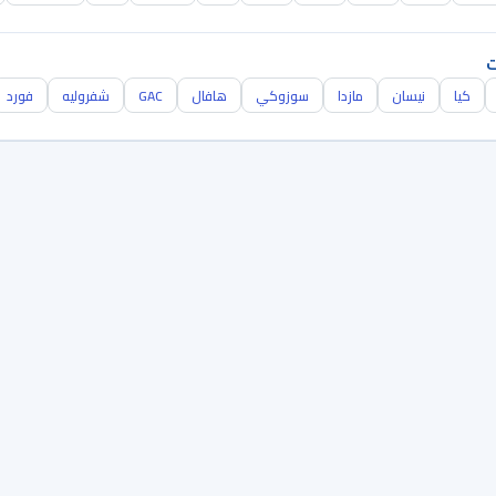
ت
كيا
نيسان
مازدا
سوزوكي
هافال
GAC
شفروليه
فورد