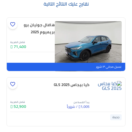
نقترح عليك النتائج التالية
هافال جوليان برو
بريميوم 2025
شامل الضريبة
71,400
جديدة
ملوحة
غسيل مجاني ٣ اشهر
كيا بيجاس GLS 2025
شامل الضريبة
يبدأ القسط من
52,900
/
شهرياً
1,005
جديدة