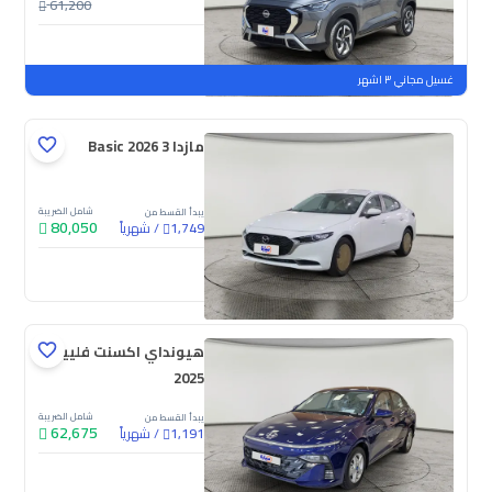
61,200
جديدة
ملوحة
غسيل مجاني ٣ اشهر
مازدا 3 Basic 2026
شامل الضريبة
يبدأ القسط من
80,050
/
شهرياً
1,749
جديدة
ملوحة
هيونداي اكسنت فلييت
2025
شامل الضريبة
يبدأ القسط من
62,675
/
شهرياً
1,191
جديدة