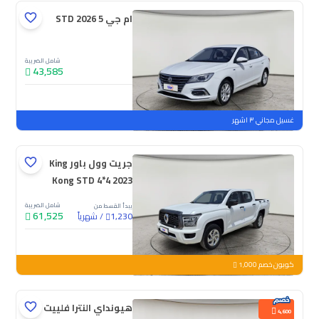
ام جي 5 STD 2026
شامل الضريبة
43,585
جديدة
غسيل مجاني ٣ اشهر
جريت وول باور King
Kong STD 4*4 2023
شامل الضريبة
يبدأ القسط من
61,525
/
شهرياً
1,230
جديدة
كوبون خصم 1,000
هيونداي النترا فلييت
4,600