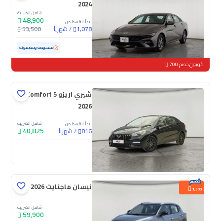
2024
شامل الضريبة
48,900
يبدأ القسط من
/
شهرياً
53,500
1,078
مستعملة
76,154 كم
مفحوصة ومضمونة
كوبون خصم 700
شيري اريزو 5 Comfort
2026
شامل الضريبة
يبدأ القسط من
40,825
/
شهرياً
816
جديدة
نيسان ماجنايت S 2026
1,300
شامل الضريبة
59,900