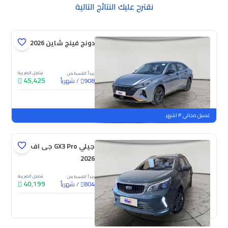
نقترح عليك النتائج التالية
دونج فينج شاين E1 2026
شامل الضريبة
يبدأ القسط من
45,425
/
شهرياً
908
جديدة
غسيل مجاني ٣ اشهر
جيلي GX3 Pro جى اف
2026
شامل الضريبة
يبدأ القسط من
40,199
/
شهرياً
804
جديدة