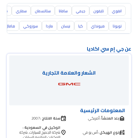
انفوي
تايفون
جيمي
سافانا
ستاتسمان
سفاري
سوبرب
تويوتا
هيونداي
كيا
نيسان
مازدا
سوزوكي
هافال
عن جي إم سي اكاديا
الشعار والعلامة التجارية
المعلومات الرئيسية
بلد المنشأ :
أمريكي
سنة الانتاج :
2007
الوكيل في السعودية :
نوع الهيكل :
أس يو في
شركة الجميح للسيارات, شركة
التوكيلات العالمية للسيارات