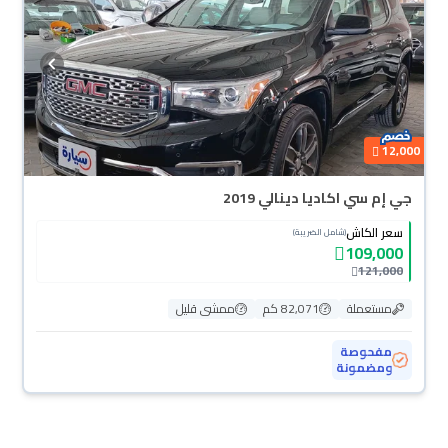
أيام بكل سهولة. والسيارات الجديدة مضمونة بضمان الوكالة، تقدر تشتريها كاش أو
تقسيط، وتحجزها أونلاين، وبتوصلك لين باب بيتك.
12,000
جي إم سي اكاديا دينالي 2019
سعر الكاش
(شامل الضريبة)
109,000
121,000
مستعملة
82,071 كم
ممشى قليل
مفحوصة
ومضمونة