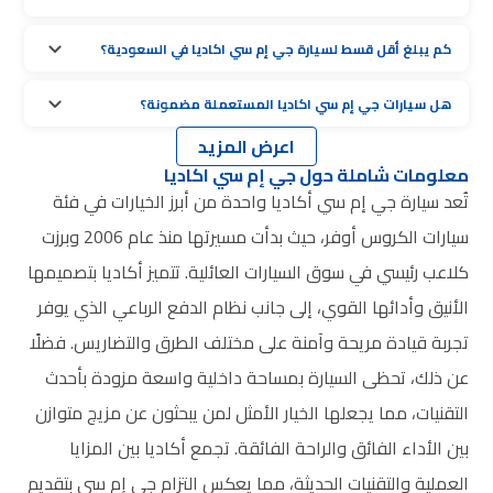
كم يبلغ أقل قسط لسيارة جي إم سي اكاديا في السعودية؟
هل سيارات جي إم سي اكاديا المستعملة مضمونة؟
اعرض المزيد
معلومات شاملة حول جي إم سي اكاديا
تُعد سيارة جي إم سي أكاديا واحدة من أبرز الخيارات في فئة
سيارات الكروس أوفر، حيث بدأت مسيرتها منذ عام 2006 وبرزت
كلاعب رئيسي في سوق السيارات العائلية. تتميز أكاديا بتصميمها
الأنيق وأدائها القوي، إلى جانب نظام الدفع الرباعي الذي يوفر
تجربة قيادة مريحة وآمنة على مختلف الطرق والتضاريس. فضلًا
عن ذلك، تحظى السيارة بمساحة داخلية واسعة مزودة بأحدث
التقنيات، مما يجعلها الخيار الأمثل لمن يبحثون عن مزيج متوازن
بين الأداء الفائق والراحة الفائقة. تجمع أكاديا بين المزايا
العملية والتقنيات الحديثة، مما يعكس التزام جي إم سي بتقديم