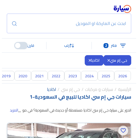
ابحث عن الماركة او الموديل
فلتر
2
رتب
قارن
جي إم سي
اكاديا
2019
2020
2021
2022
2023
2024
2025
2026
الرئيسية
سيارات و مركبات
جي إم سي
اكاديا
سيارات جي إم سي اكاديا للبيع في السعودية
-
1
...
اتدور على سيارة جي إم سي اكاديا مستعملة أو جديدة في السعودية؟ في موقع
المزيد
سيارة بنوفر لك كل الخيارات، تقدر تتصفح الموديلات
وتختار اللي يناسبك. جميع سيارات
جي إم سي اكاديا المستعملة مضمونة ومفحوصة بأكثر من 200 نقطة وتقدر
تجربها لمدة 10 أيام، وإن ما ناسبتك لأي سبب تقدر تسترجع كامل المبلغ خلال 10