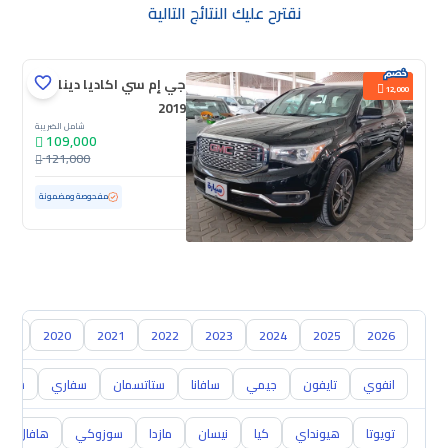
نقترح عليك النتائج التالية
جي إم سي اكاديا دينالي
12,000
2019
شامل الضريبة
109,000
121,000
مستعملة
82,071 كم
ممشى قليل
مفحوصة ومضمونة
019
2020
2021
2022
2023
2024
2025
2026
انفوي
تايفون
جيمي
سافانا
ستاتسمان
سفاري
سوبرب
تويوتا
هيونداي
كيا
نيسان
مازدا
سوزوكي
هافال