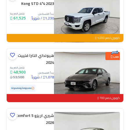
Kong STD 4*4 2023
شامل الضريبة
يبدأ القسط من
61,525
/
شهرياً
1,230
جديدة
كوبون خصم 1,000
هيونداي النترا فلييت
4,600
2024
شامل الضريبة
48,900
يبدأ القسط من
/
شهرياً
53,500
1,078
مستعملة
76,154 كم
مفحوصة ومضمونة
كوبون خصم 700
شيري اريزو 5 Comfort
2026