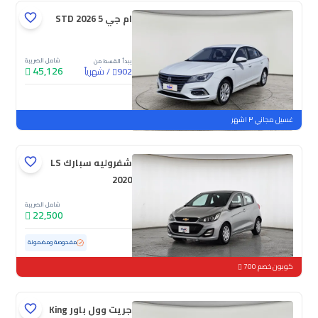
ام جي 5 STD 2026
شامل الضريبة
يبدأ القسط من
45,126
/
شهرياً
902
جديدة
غسيل مجاني ٣ اشهر
شفروليه سبارك LS
2020
شامل الضريبة
22,500
مستعملة
152,867 كم
مفحوصة ومضمونة
كوبون خصم 700
جريت وول باور King