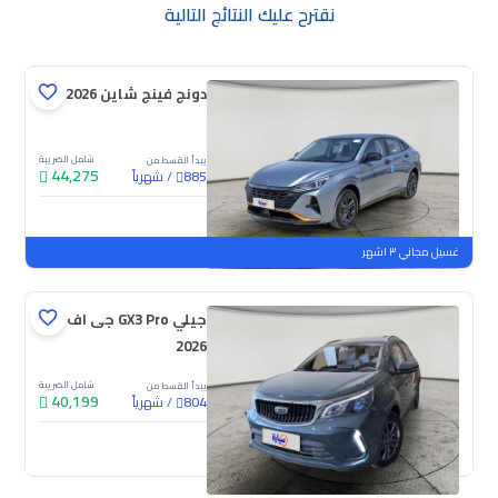
نقترح عليك النتائج التالية
دونج فينج شاين E1 2026
شامل الضريبة
يبدأ القسط من
44,275
/
شهرياً
885
جديدة
غسيل مجاني ٣ اشهر
جيلي GX3 Pro جى اف
2026
شامل الضريبة
يبدأ القسط من
40,199
/
شهرياً
804
جديدة