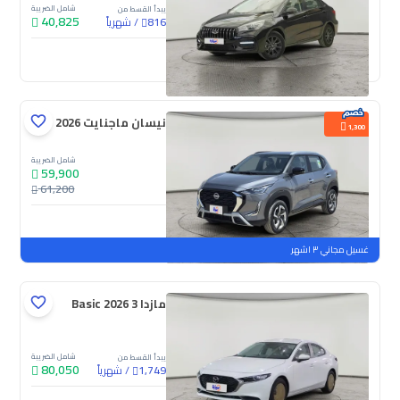
شامل الضريبة
يبدأ القسط من
40,825
/
شهرياً
816
جديدة
نيسان ماجنايت S 2026
1,300
شامل الضريبة
59,900
61,200
جديدة
ملوحة
غسيل مجاني ٣ اشهر
مازدا 3 Basic 2026
شامل الضريبة
يبدأ القسط من
80,050
/
شهرياً
1,749