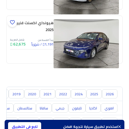
جديدة
ملوحة
هيونداي اكسنت فلييت
2025
شامل الضريبة
يبدأ القسط من
62,675
/
شهرياً
1,191
جديدة
018
2019
2020
2021
2022
2024
2025
2026
انفوي
اكاديا
تايفون
جيمي
سافانا
ستاتسمان
سفاري
تويوتا
هيونداي
كيا
نيسان
مازدا
سوزوكي
هافال
استخدم تطبيق سيارة لتجربة افضل
تابع في التطبيق