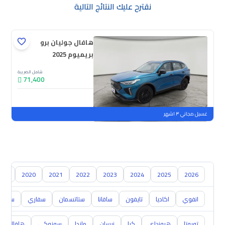
نقترح عليك النتائج التالية
هافال جوليان برو
بريميوم 2025
شامل الضريبة
71,400
جديدة
ملوحة
غسيل مجاني ٣ اشهر
019
2020
2021
2022
2023
2024
2025
2026
انفوي
اكاديا
تايفون
سافانا
ستاتسمان
سفاري
سوبربا
تويوتا
هيونداي
كيا
نيسان
مازدا
سوزوكي
هافال