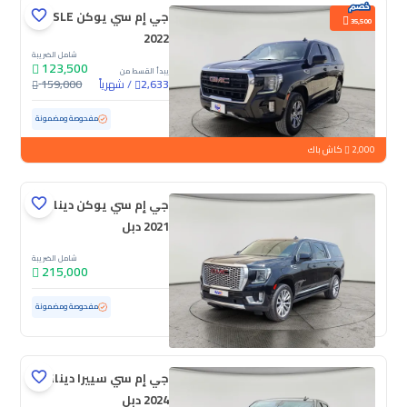
جي إم سي يوكن SLE
35,500
2022
شامل الضريبة
123,500
يبدأ القسط من
/
شهرياً
159,000
2,633
مستعملة
145,398 كم
مفحوصة ومضمونة
2,000
كاش باك
جي إم سي يوكن دينالي
2021 دبل
شامل الضريبة
215,000
مستعملة
72,953 كم
ممشى قليل
مفحوصة ومضمونة
جي إم سي سييرا دينالي
2024 دبل