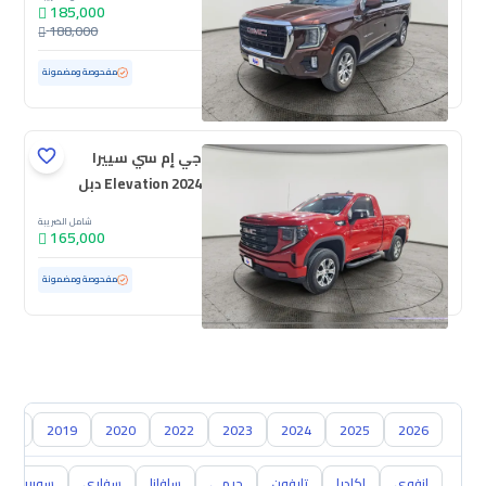
185,000
188,000
مستعملة
47,339 كم
ممشى قليل
مفحوصة ومضمونة
جي إم سي سييرا
Elevation 2024 دبل
شامل الضريبة
165,000
مستعملة
47,737 كم
ممشى قليل
مفحوصة ومضمونة
018
2019
2020
2022
2023
2024
2025
2026
انفوي
اكاديا
تايفون
جيمي
سافانا
سفاري
سوبربان