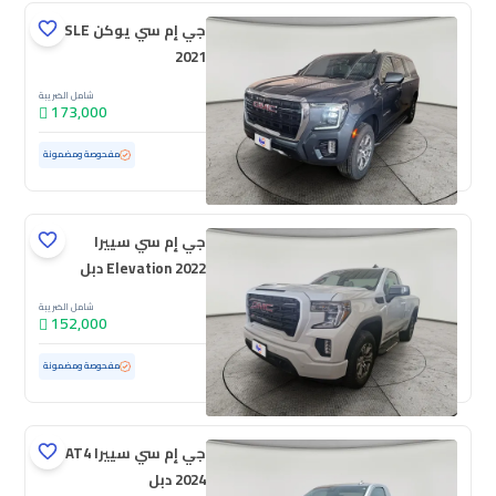
جي إم سي يوكن SLE
2021
شامل الضريبة
173,000
مستعملة
74,246 كم
ممشى قليل
مفحوصة ومضمونة
جي إم سي سييرا
Elevation 2022 دبل
شامل الضريبة
152,000
مستعملة
50,555 كم
ممشى قليل
مفحوصة ومضمونة
جي إم سي سييرا AT4
2024 دبل