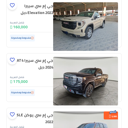
جي إم سي سييرا
Elevation 2022 دبل
شامل الضريبة
160,000
مستعملة
57,606 كم
ممشى قليل
مفحوصة ومضمونة
جي إم سي سييرا AT4
2024 دبل
شامل الضريبة
175,000
مستعملة
90,192 كم
مفحوصة ومضمونة
جي إم سي يوكن SLE
3,000
2022
شامل الضريبة