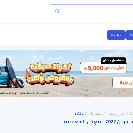
2022
ت
جي إم سي
سوبربان
2022
ع في السعودية