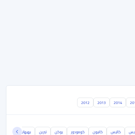
2012
2013
2014
20
ريس
كاليس
كانيون
كومودور
يوكن
تيرين
بهبهاني
C5700