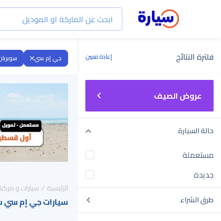
فلترة النتائج
إعادة تعيين
جي إم سي
سوبربان
عروض الصيف
حالة السيارة
مستعملة
جديدة
الرئيسية
سيارات و مركبا
طرق الشراء
سيارات جي إم سي سوبربان 2022 للبي