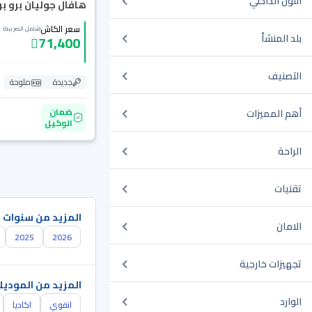
اللون الداخلي
هافال جوليان برو بريم
سعر الكاش
(شامل الضريبة)
بلد المنشأ
71,400
التصنيف
جديدة
ملوحة
ضمان
أهم المميزات
الوكيل
الراحة
تقنيات
المزيد من سنوات 
الامان
2025
2026
تجهيزات خارجية
المزيد من الموديل
الوارد
انفوي
اكاديا