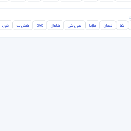
ت
كيا
نيسان
مازدا
سوزوكي
هافال
GAC
شفروليه
فورد