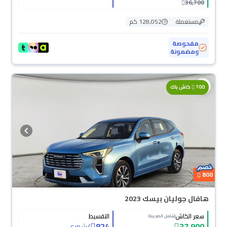
36,700
مستعملة
128,052 كم
مفحوصة
ومضمونة
محجوزة
700
كاش باك
800
هافال جوليان بيسك 2023
سعر الكاش
التقسيط
(شامل الضريبة)
824
37,900
/
شهري