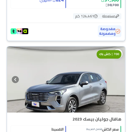
38,700
مستعملة
124,461 كم
مفحوصة
ومضمونة
محجوزة
700
كاش باك
هافال جوليان بيسك 2023
سعر الكاش
التقسيط
(شامل الضريبة)