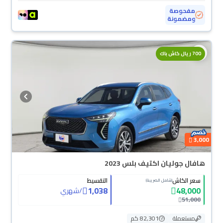
مفحوصة
ومضمونة
700 ريال كاش باك
3,000
هافال جوليان اكتيف بلس 2023
سعر الكاش
التقسيط
(شامل الضريبة)
1,038
48,000
/
شهري
51,000
مستعملة
82,301 كم