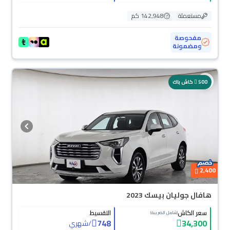
مستعملة
142,948 كم
مفحوصة
ومضمونة
محجوزة
500
كاش باك
2,400
هافال جوليان بيسك 2023
سعر الكاش
التقسيط
(شامل الضريبة)
748
34,300
/
شهري