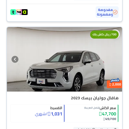
مفحوصة
ومضمونة
700 ريال كاش باك
2,000
هافال جوليان بيسك 2023
سعر الكاش
التقسيط
(شامل الضريبة)
1,031
47,700
/
شهري
49,700