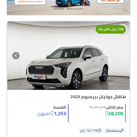
700 ريال كاش باك
هافال جوليان بريميوم 2023
سعر الكاش
التقسيط
(شامل الضريبة)
1,253
58,200
/
شهري
مستعملة
76,779 كم