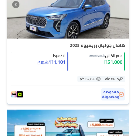
هافال جوليان بريميوم 2023
سعر الكاش
التقسيط
(شامل الضريبة)
1,101
51,000
/
شهري
مستعملة
62,840 كم
مفحوصة
ومضمونة