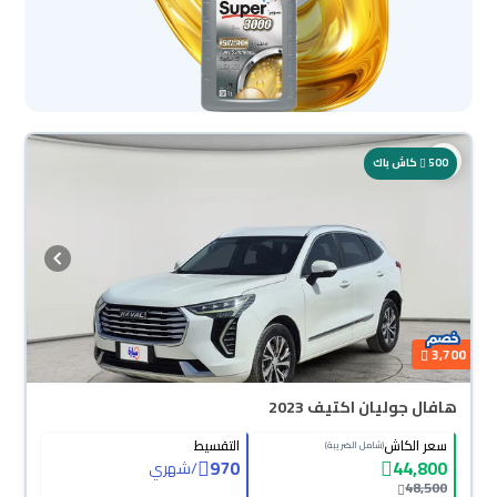
500
كاش باك
3,700
هافال جوليان اكتيف 2023
سعر الكاش
التقسيط
(شامل الضريبة)
970
44,800
/
شهري
48,500