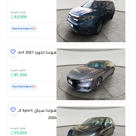
شامل الضريبة
93,500
مستعملة
56,256 كم
ممشى قليل
مفحوصة ومضمونة
هوندا اكورد Sport 2021
شامل الضريبة
81,500
مستعملة
183,232 كم
مفحوصة ومضمونة
هوندا سيتى LX Sport
2024
شامل الضريبة
55,000