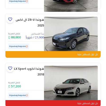
مستعملة
39,197 كم
ممشى قليل
مفحوصة ومضمونة
هوندا ZR-V ال اكس
2025
شامل الضريبة
يبدأ القسط من
88,800
/
شهرياً
1,900
مستعملة
7,707 كم
ممشى قليل
مفحوصة ومضمونة
خل اول قسطين علينا
هوندا اكورد LX Sport
2018
شامل الضريبة
57,200
مستعملة
196,335 كم
مفحوصة ومضمونة
خل اول قسطين علينا