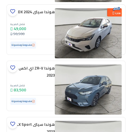
هوندا سيتى DX 2024
1,500
شامل الضريبة
49,000
50,500
مستعملة
19,754 كم
ممشى قليل
مفحوصة ومضمونة
هوندا ZR-V اي اكس
2023
شامل الضريبة
83,500
مستعملة
40,455 كم
ممشى قليل
مفحوصة ومضمونة
هوندا سيتى LX Sport
2023