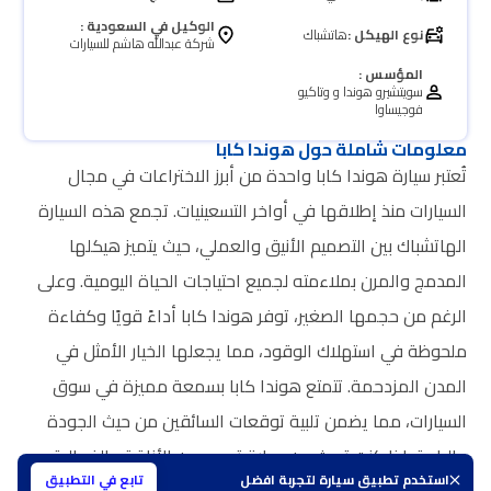
الوكيل في السعودية :
نوع الهيكل :
هاتشباك
شركة عبدالله هاشم للسيارات
المؤسس :
سويتشيرو هوندا و وتاكيو
فوجيساوا
معلومات شاملة حول هوندا كابا
تُعتبر سيارة هوندا كابا واحدة من أبرز الاختراعات في مجال
السيارات منذ إطلاقها في أواخر التسعينيات. تجمع هذه السيارة
الهاتشباك بين التصميم الأنيق والعملي، حيث يتميز هيكلها
المدمج والمرن بملاءمته لجميع احتياجات الحياة اليومية. وعلى
الرغم من حجمها الصغير، توفر هوندا كابا أداءً قويًا وكفاءة
ملحوظة في استهلاك الوقود، مما يجعلها الخيار الأمثل في
المدن المزدحمة. تتمتع هوندا كابا بسمعة مميزة في سوق
السيارات، مما يضمن تلبية توقعات السائقين من حيث الجودة
والراحة. إذا كنت تبحث عن سيارة تجمع بين الأناقة والفعالية،
استخدم تطبيق سيارة لتجربة افضل
تابع في التطبيق