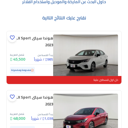
حاول البحث عن الماركة والموديل واستخدام الفلاتر
نقترح عليك النتائج التالية
هوندا سيتى LX Sport
2023
شامل الضريبة
يبدأ القسط من
45,500
/
شهرياً
985
مستعملة
40,457 كم
ممشى قليل
مفحوصة ومضمونة
خل اول قسطين علينا
هوندا سيتى LX Sport
2023
شامل الضريبة
يبدأ القسط من
48,000
/
شهرياً
1,038