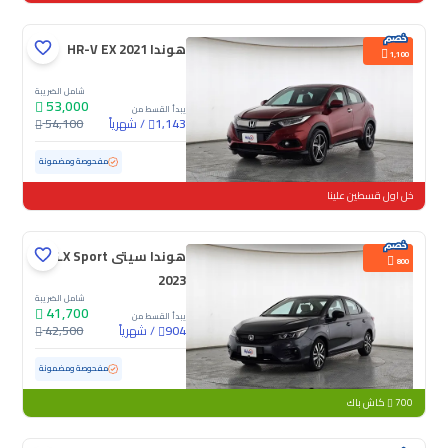
هوندا HR-V EX 2021
1,100
شامل الضريبة
53,000
يبدأ القسط من
/
شهرياً
54,100
1,143
مستعملة
91,733 كم
مفحوصة ومضمونة
خل اول قسطين علينا
هوندا سيتى LX Sport
800
2023
شامل الضريبة
41,700
يبدأ القسط من
/
شهرياً
42,500
904
مستعملة
61,583 كم
مفحوصة ومضمونة
700
كاش باك