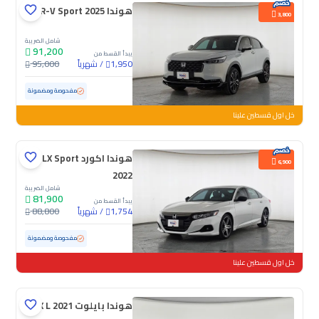
هوندا HR-V Sport 2025
3,800
شامل الضريبة
91,200
يبدأ القسط من
/
شهرياً
95,000
1,950
مستعملة
7,698 كم
ممشى قليل
مفحوصة ومضمونة
خل اول قسطين علينا
هوندا اكورد LX Sport
6,900
2022
شامل الضريبة
81,900
يبدأ القسط من
/
شهرياً
88,800
1,754
مستعملة
161,925 كم
مفحوصة ومضمونة
خل اول قسطين علينا
هوندا بايلوت EX L 2021