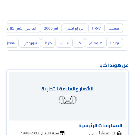
سيفيك
HR-V
اس إم اكس
اس2000
اف سي اكس كلاريتي
تويوتا
هيونداي
كيا
نيسان
مازدا
سوزوكي
هافال
عن هوندا كابا
الشعار والعلامة التجارية
المعلومات الرئيسية
بلد المنشأ :
ياباني
سنة الانتاج :
1998-2002