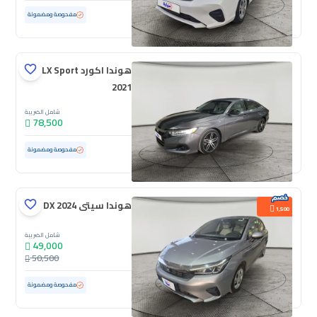
مستعملة
47,475 كم
ممشى قليل
مفحوصة ومضمونة
هوندا اكورد LX Sport
2021
شامل الضريبة
78,500
مستعملة
80,968 كم
مفحوصة ومضمونة
هوندا سيتى DX 2024
1,500
شامل الضريبة
49,000
50,500
مستعملة
54,923 كم
مفحوصة ومضمونة