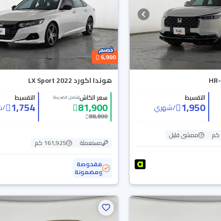
6,900
هوندا اكورد LX Sport 2022
التقسيط
سعر الكاش
التقسيط
(شامل الضريبة)
1,754
81,900
1,950
/
شهري
/
ش
88,800
ممشى قليل
مستعملة
161,925 كم
مفحوصة
ومضمونة