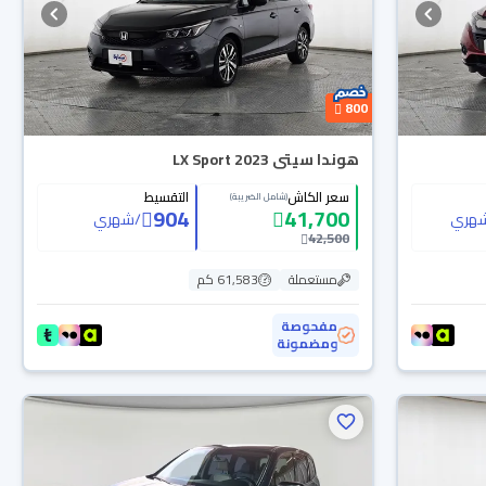
800
هوندا سيتى LX Sport 2023
سعر الكاش
التقسيط
(شامل الضريبة)
904
41,700
هري
/
شهري
42,500
مستعملة
61,583 كم
مفحوصة
ومضمونة