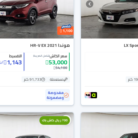
1,100
هوندا HR-V EX 2021
سعر الكاش
التقسيط
(شامل الضريبة)
1,143
53,000
/
ش
54,100
 كم
مستعملة
91,733 كم
مفحوصة
ومضمونة
700 ريال كاش باك