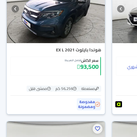
هوندا بايلوت EX L 2021
سعر الكاش
(شامل الضريبة)
93,500
هري
مستعملة
56,256 كم
ممشى قليل
مفحوصة
ومضمونة