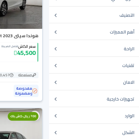
التصنيف
أهم المميزات
هوندا سيتى LX Sport 2023
سعر الكاش
(شامل الضريبة)
الراحة
45,500
تقنيات
مستعملة
40,457 ك
الامان
مفحوصة
ومضمونة
تجهيزات خارجية
الوارد
700 ريال كاش باك
الشكل