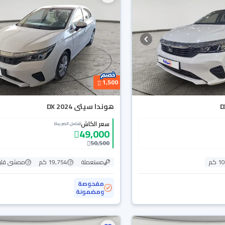
1,500
هوندا سيتى DX 2024
سعر الكاش
(شامل الضريبة)
49,000
50,500
 كم
مستعملة
19,754 كم
ممشى قلي
مفحوصة
ومضمونة