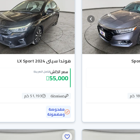
هوندا سيتى LX Sport 2024
سعر الكاش
(شامل الضريبة)
55,000
 كم
مستعملة
51,193 كم
مفحوصة
ومضمونة