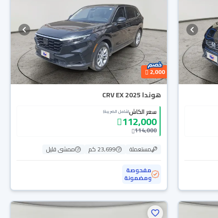
2,000
هوندا CRV EX 2025
سعر الكاش
(شامل الضريبة)
112,000
114,000
مستعملة
23,699 كم
ممشى قليل
مفحوصة
ومضمونة