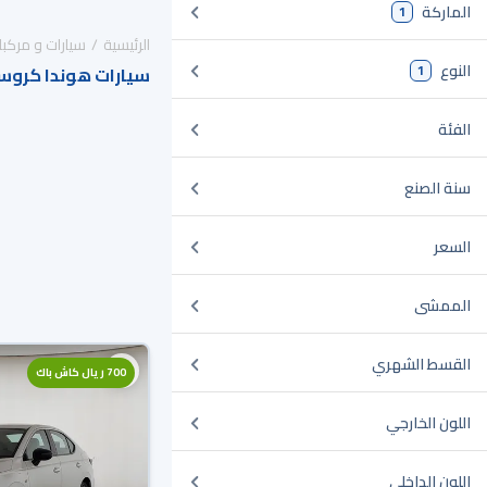
الماركة
1
الرئيسية
سيارات و مركبا
النوع
1
سيارات هوندا كروست
الفئة
سنة الصنع
السعر
الممشى
القسط الشهري
700 ريال كاش باك
اللون الخارجي
اللون الداخلي