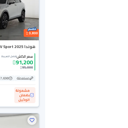
3,800
هوندا HR-V Sport 2025
سعر الكاش
(شامل الضريبة)
91,200
95,000
مستعملة
7,698 كم
مشمولة
بضمان
الوكيل