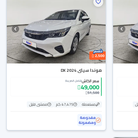
2,500
هوندا سيتى DX 2024
سعر الكاش
(شامل الضريبة)
49,000
51,500
ل
مستعملة
47,475 كم
ممشى قليل
مفحوصة
ومضمونة