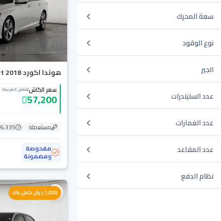
سعة المحرك
نوع الوقود
الجير
هوندا اكورد LX Sport 2018
سعر الكاش
(شامل الضريبة)
عدد السليندرات
57,200
عدد الغمارات
مستعملة
196,335
مفحوصة
عدد المقاعد
ومضمونة
نظام الدفع
1,000 ريال كاش باك