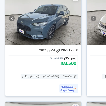
هوندا ZR-V اي اكس 2023
سعر الكاش
(شامل الضريبة)
83,500
ل
مستعملة
40,455 كم
ممشى قليل
مفحوصة
ومضمونة