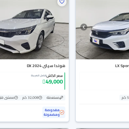
هوندا سيتى DX 2024
سعر الكاش
(شامل الضريبة)
49,000
م
مستعملة
32,008 كم
ممشى قلي
مفحوصة
ومضمونة