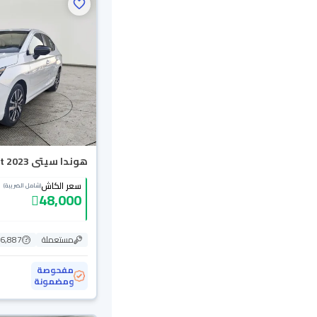
هوندا سيتى LX Sport 2023
سعر الكاش
(شامل الضريبة)
48,000
مستعملة
56,887 ك
مفحوصة
ومضمونة