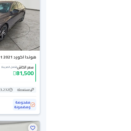
هوندا اكورد Sport 2021
سعر الكاش
(شامل الضريبة)
81,500
مستعملة
183,232
مفحوصة
ومضمونة