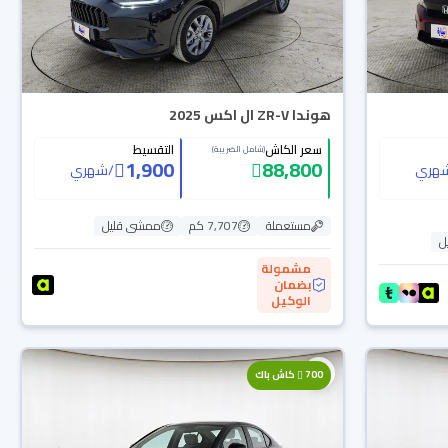
هوندا ZR-V ال اكس 2025
سعر الكاش
التقسيط
(شامل الضريبة)
1,900
88,800
هري
/
شهري
مستعملة
7,707 كم
ممشى قليل
ل
مشمولة
بضمان
الوكيل
700
كاش باك