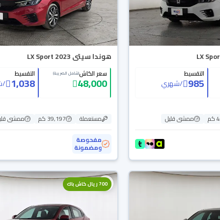
هوندا سيتى LX Sport 2023
التقسيط
سعر الكاش
التقسيط
(شامل الضريبة)
1,038
48,000
985
/
شهري
/
ش
م
ممشى قليل
مستعملة
39,197 كم
ممشى قلي
مفحوصة
ومضمونة
700 ريال كاش باك