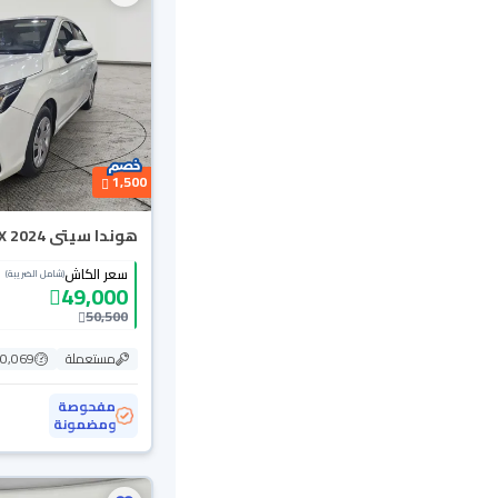
1,500
هوندا سيتى DX 2024
سعر الكاش
(شامل الضريبة)
49,000
50,500
مستعملة
100,069
مفحوصة
ومضمونة