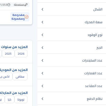
مستعملة
101,553
الشكل
مفحوصة
ومضمونة
سعة المحرك
نوع الوقود
المزيد من سنوات 
الجير
2025
2026
عدد السليندرات
المزيد من الموديل
عدد الغمارات
سنتافي
اكس ج
عدد المقاعد
المزيد من الماركا
نظام الدفع
تويوتا
كيا
ني