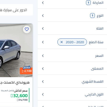
الماركة
1
اتدور على سيارة هيونداي اكسنت 2020 مستعملة أو جديدة في السعودية؟ في م
النوع
1
أونلاين، وبتوصلك ل
الفئة
سنة الصنع
2020 - 2020
السعر
الممشى
2,100
القسط الشهري
هيونداي اكسنت جي إل
سعر الكاش
(شامل الضريبة)
32,600
اللون الخارجي
34,700