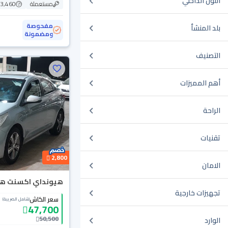
اللون الداخلي
مستعملة
173,460
مفحوصة
بلد المنشأ
ومضمونة
التصنيف
أهم المميزات
الراحة
تقنيات
2,800
الامان
هيونداي اكسنت هاي 0
تجهيزات خارجية
سعر الكاش
(شامل الضريبة)
47,700
50,500
الوارد