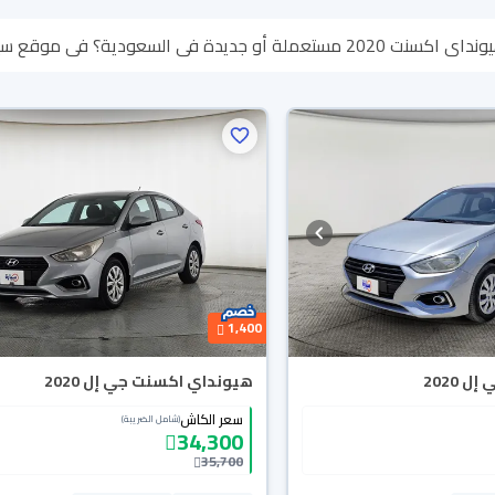
وقع سيارة بنوفر لك كل الخيارات، تقدر تتصفح الموديلات وتختار
لأي سبب تقدر تسترجع كامل المبلغ خلال 10 أيام بكل سهولة. وا
ين باب بيتك.
1,400
 2020
هيونداي اكسنت جي إل 2020
سعر الكاش
(شامل الضريبة)
34,300
35,700