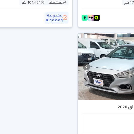
 كم
مستعملة
101,431 كم
مفحوصة
ومضمونة
202