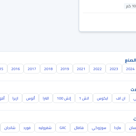
 كم
الصنع
15
2016
2017
2018
2019
2021
2022
2023
2024
ات
ي
ان اف
ايكوس
اتش 1
إتش 100
النترا
أتوس
ازيرا
أنتو
ت
سان
مازدا
سوزوكي
هافال
GAC
شفروليه
فورد
شانجان