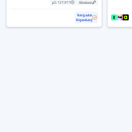
مستعملة
127,971 كم
مفحوصة
ومضمونة