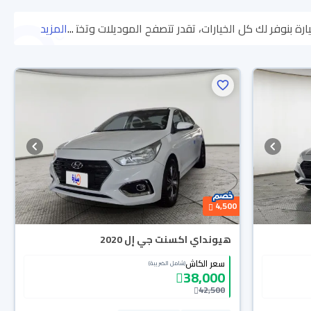
...
المزيد
اللي يناسبك. جميع سيارات هيونداي اكسنت 2020 المستعملة مضمونة ومفحوصة بأكثر من 200 نقطة وتقدر تجربها لمدة 10 أيام، وإن ما ناسبتك
لسيارات الجديدة مضمونة بضمان الوكالة، تقدر تشتريها كاش أو تقسيط، وتحجزها
4,500
هيونداي اكسنت جي إل 2020
سعر الكاش
(شامل الضريبة)
38,000
42,500