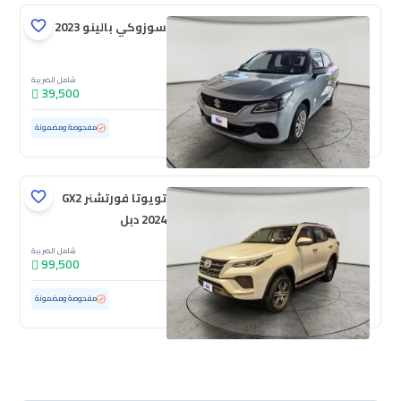
سوزوكي بالينو GL 2023
شامل الضريبة
39,500
مستعملة
69,181 كم
مفحوصة ومضمونة
تويوتا فورتشنر GX2
2024 دبل
شامل الضريبة
99,500
مستعملة
47,714 كم
ممشى قليل
مفحوصة ومضمونة