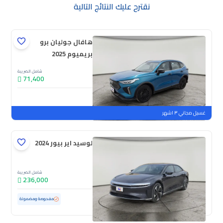
نقترح عليك النتائج التالية
هافال جوليان برو
بريميوم 2025
شامل الضريبة
71,400
جديدة
ملوحة
غسيل مجاني ٣ اشهر
لوسيد اير بيور 2024
شامل الضريبة
236,000
مستعملة
25,154 كم
ممشى قليل
مفحوصة ومضمونة