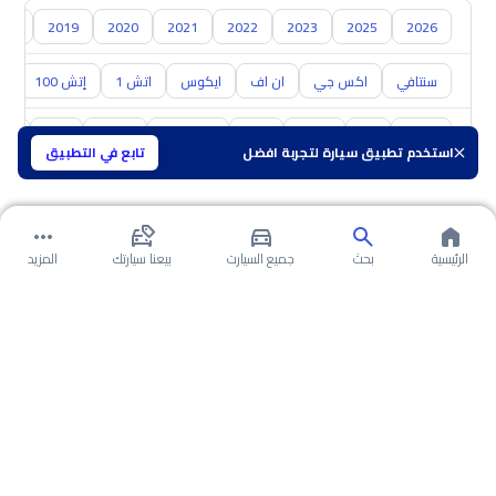
018
2019
2020
2021
2022
2023
2025
2026
سنتافي
اكس جي
ان اف
ايكوس
اتش 1
إتش 100
ال
تويوتا
كيا
نيسان
مازدا
سوزوكي
هافال
GAC
شفر
استخدم تطبيق سيارة لتجربة افضل
تابع في التطبيق
الرئيسية
بحث
جميع السيارت
بيعنا سيارتك
المزيد