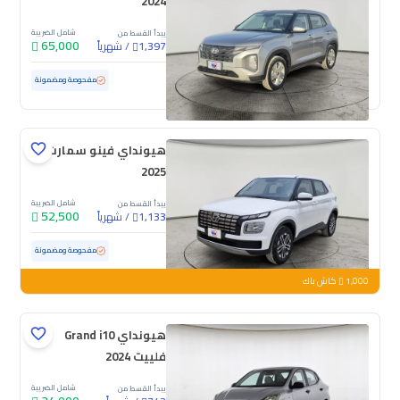
2024
شامل الضريبة
يبدأ القسط من
65,000
/
شهرياً
1,397
مستعملة
100,813 كم
مفحوصة ومضمونة
هيونداي فينو سمارت
2025
شامل الضريبة
يبدأ القسط من
52,500
/
شهرياً
1,133
مستعملة
67,305 كم
مفحوصة ومضمونة
1,000
كاش باك
هيونداي Grand i10
فلييت 2024
شامل الضريبة
يبدأ القسط من