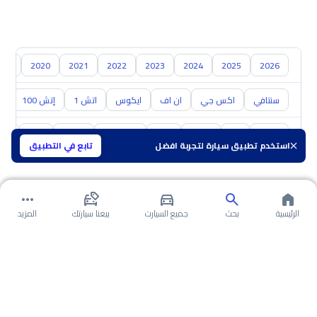
019
2020
2021
2022
2023
2024
2025
2026
سنتافي
اكس جي
ان اف
ايكوس
اتش 1
إتش 100
ال
تويوتا
كيا
نيسان
مازدا
سوزوكي
هافال
GAC
شفر
استخدم تطبيق سيارة لتجربة افضل
تابع في التطبيق
الرئيسية
بحث
جميع السيارت
بيعنا سيارتك
المزيد