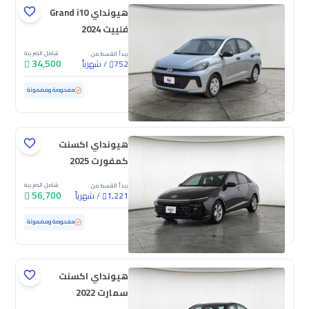
هيونداي Grand i10
فلييت 2024
شامل الضريبة
يبدأ القسط من
34,500
/
شهرياً
752
مستعملة
70,271 كم
مفحوصة ومضمونة
هيونداي اكسنت
كمفورت 2025
شامل الضريبة
يبدأ القسط من
56,700
/
شهرياً
1,221
مستعملة
71,344 كم
مفحوصة ومضمونة
هيونداي اكسنت
سمارت 2022