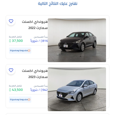
نقترح عليك النتائج التالية
هيونداي اكسنت
سمارت 2022
شامل الضريبة
يبدأ القسط من
37,500
/
شهرياً
816
مستعملة
204,971 كم
مفحوصة ومضمونة
هيونداي اكسنت
سمارت 2023
شامل الضريبة
يبدأ القسط من
43,500
/
شهرياً
942
مستعملة
71,469 كم
مفحوصة ومضمونة