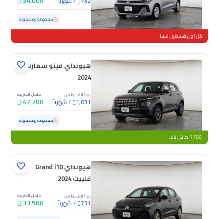
34,000
/
شهرياً
742
مستعملة
87,800 كم
مفحوصة ومضمونة
خل اول قسطين علينا
هيونداي فينو سمارت
2024
شامل الضريبة
يبدأ القسط من
47,700
/
شهرياً
1,031
مستعملة
69,687 كم
مفحوصة ومضمونة
700
كاش باك
هيونداي Grand i10
فلييت 2024
شامل الضريبة
يبدأ القسط من
33,500
/
شهرياً
731