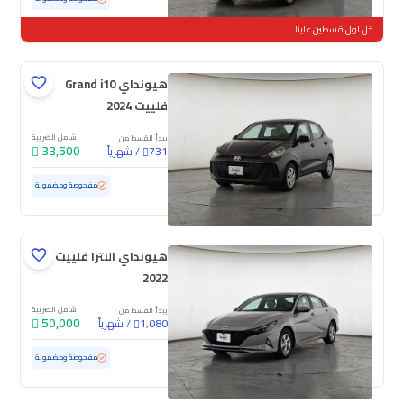
خل اول قسطين علينا
هيونداي Grand i10
فلييت 2024
شامل الضريبة
يبدأ القسط من
33,500
/
شهرياً
731
مستعملة
79,031 كم
مفحوصة ومضمونة
هيونداي النترا فلييت
2022
شامل الضريبة
يبدأ القسط من
50,000
/
شهرياً
1,080
مستعملة
160,244 كم
مفحوصة ومضمونة