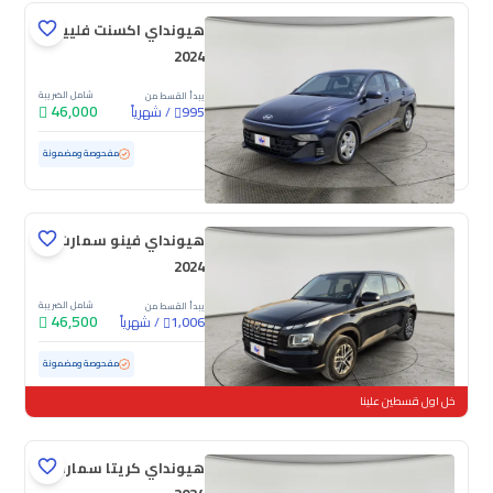
هيونداي اكسنت فلييت
2024
شامل الضريبة
يبدأ القسط من
46,000
/
شهرياً
995
مستعملة
94,276 كم
مفحوصة ومضمونة
هيونداي فينو سمارت
2024
شامل الضريبة
يبدأ القسط من
46,500
/
شهرياً
1,006
مستعملة
51,395 كم
مفحوصة ومضمونة
خل اول قسطين علينا
هيونداي كريتا سمارت