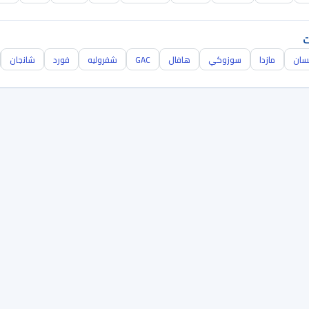
ت
سان
مازدا
سوزوكي
هافال
GAC
شفروليه
فورد
شانجان