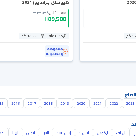
هيونداي جراند يور 2021
سعر الكاش
(شامل الضريبة)
89,500
 كم
مستعملة
126,250 كم
مفحوصة
ومضمونة
الصنع
15
2016
2017
2018
2019
2020
2021
2022
2023
ات
ي
ان اف
ايكوس
اتش 1
إتش 100
النترا
أتوس
ازيرا
اكس