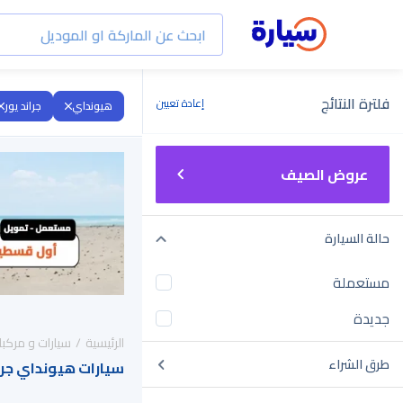
فلترة النتائج
إعادة تعيين
هيونداي
جراند يور
عروض الصيف
حالة السيارة
مستعملة
جديدة
الرئيسية
سيارات و مركبا
طرق الشراء
سيارات هيونداي جراند يور 2024 للبيع