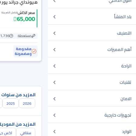
اللون الداخلي
هيونداي جراند يور 2020
سعر الكاش
(شامل الضريبة)
بلد المنشأ
65,000
التصنيف
مستعملة
151,736
مفحوصة
أهم المميزات
ومضمونة
الراحة
تقنيات
المزيد من سنوات 
الامان
2025
2026
تجهيزات خارجية
المزيد من الموديل
الوارد
سنتافي
اكس ج