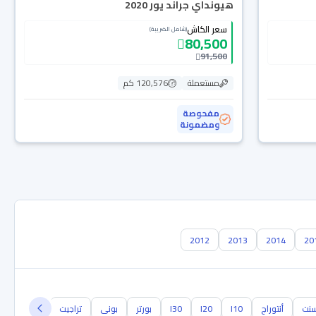
هيونداي جراند يور 2020
سعر الكاش
(شامل الضريبة)
80,500
91,500
مستعملة
120,576 كم
مفحوصة
ومضمونة
2012
2013
2014
20
نت
أنتوراج
I10
I20
I30
بورتر
بونى
تراجيت
توسكاني