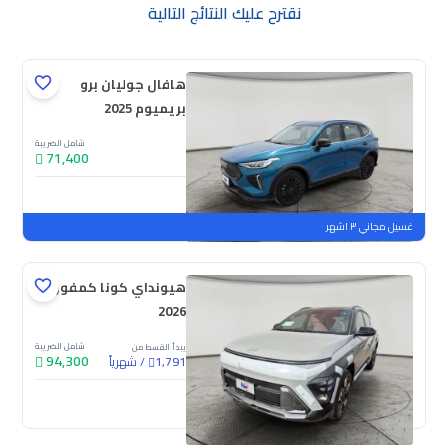
نقترح عليك النتائج التالية
هافال جوليان برو
بريميوم 2025
شامل الضريبة
71,400
جديدة
ملوحة
غسيل مجاني ٣ اشهر
هيونداي كونا كمفورت
2026
شامل الضريبة
يبدأ القسط من
94,300
/
شهرياً
1,791
جديدة