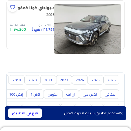
هيونداي كونا كمفورت
2026
شامل الضريبة
يبدأ القسط من
94,300
/
شهرياً
1,791
جديدة
018
2019
2020
2021
2023
2024
2025
2026
سنتافي
اكس جي
ان اف
ايكوس
اتش 1
إتش 100
ال
تويوتا
كيا
نيسان
مازدا
سوزوكي
هافال
GAC
شفر
استخدم تطبيق سيارة لتجربة افضل
تابع في التطبيق