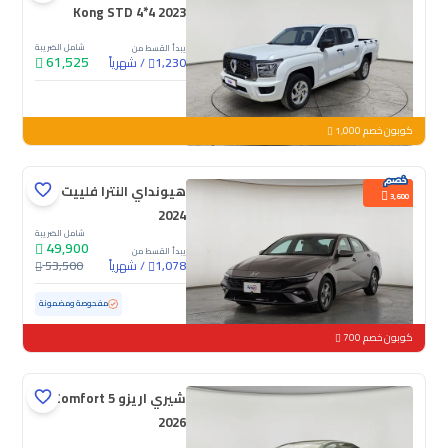
Kong STD 4*4 2023
شامل الضريبة
يبدأ القسط من
61,525
/
شهرياً
1,230
جديدة
كوبون خصم 1,000
هيونداي النترا فلييت
3,600
2024
شامل الضريبة
49,900
يبدأ القسط من
/
شهرياً
53,500
1,078
مستعملة
76,154 كم
مفحوصة ومضمونة
كوبون خصم 700
شيري اريزو 5 Comfort
2026