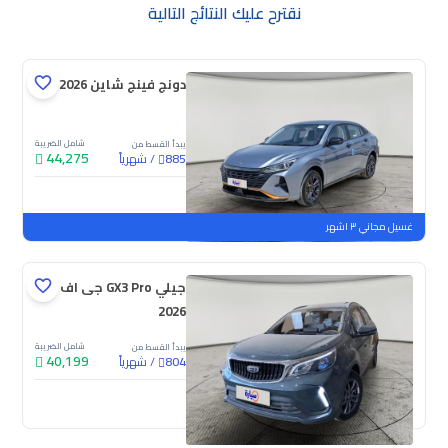
نقترح عليك النتائج التالية
دونج فينج شاين E1 2026
شامل الضريبة
يبدأ القسط من
44,275
/
شهرياً
885
جديدة
غسيل مجاني ٣ اشهر
جيلي GX3 Pro جى اف
2026
شامل الضريبة
يبدأ القسط من
40,199
/
شهرياً
804
جديدة