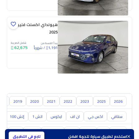
جديدة
ملوحة
هيونداي اكسنت فلييت
2025
شامل الضريبة
يبدأ القسط من
62,675
/
شهرياً
1,191
جديدة
018
2019
2020
2021
2022
2023
2025
2026
سنتافي
اكس جي
ان اف
ايكوس
اتش 1
إتش 100
ال
تويوتا
كيا
نيسان
مازدا
سوزوكي
هافال
GAC
شفر
استخدم تطبيق سيارة لتجربة افضل
تابع في التطبيق