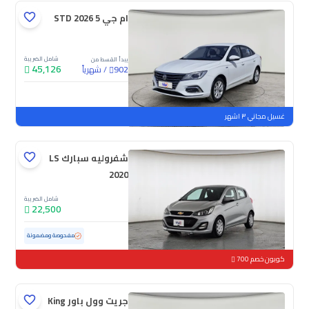
ام جي 5 STD 2026
شامل الضريبة
يبدأ القسط من
45,126
/
شهرياً
902
جديدة
غسيل مجاني ٣ اشهر
شفروليه سبارك LS
2020
شامل الضريبة
22,500
مستعملة
152,867 كم
مفحوصة ومضمونة
كوبون خصم 700
جريت وول باور King