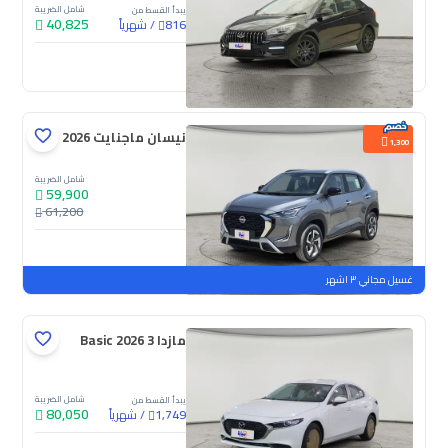
شامل الضريبة
يبدأ القسط من
40,825
/
شهرياً
816
جديدة
نيسان ماجنايت S 2026
1,300
شامل الضريبة
59,900
61,200
جديدة
ملوحة
غسيل مجاني ٣ اشهر
مازدا 3 Basic 2026
شامل الضريبة
يبدأ القسط من
80,050
/
شهرياً
1,749