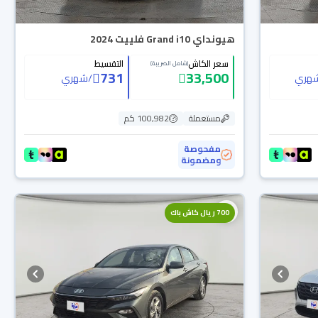
هيونداي Grand i10 فلييت 2024
سعر الكاش
التقسيط
(شامل الضريبة)
731
33,500
هري
/
شهري
مستعملة
100,982 كم
مفحوصة
ومضمونة
700 ريال كاش باك