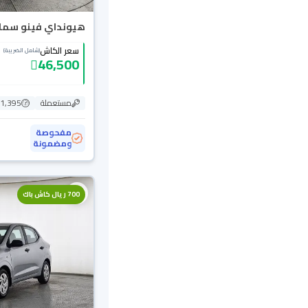
هيونداي فينو سمارت 4
سعر الكاش
(شامل الضريبة)
46,500
مستعملة
51,395 ك
مفحوصة
ومضمونة
700 ريال كاش باك