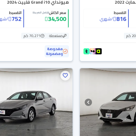
 2022
هيونداي Grand i10 فلييت 2024
التقسيط
سعر الكاش
التقسيط
(شامل الضريبة)
752
34,500
816
/
شهري
/
شهر
 كم
مستعملة
70,271 كم
مفحوصة
ومضمونة