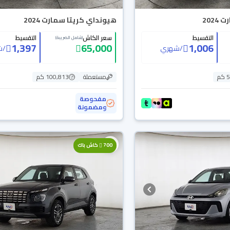
202
هيونداي كريتا سمارت 2024
التقسيط
سعر الكاش
التقسيط
(شامل الضريبة)
1,397
65,000
1,006
/
شهري
/
ش
م
مستعملة
100,813 كم
مفحوصة
ومضمونة
700
كاش باك