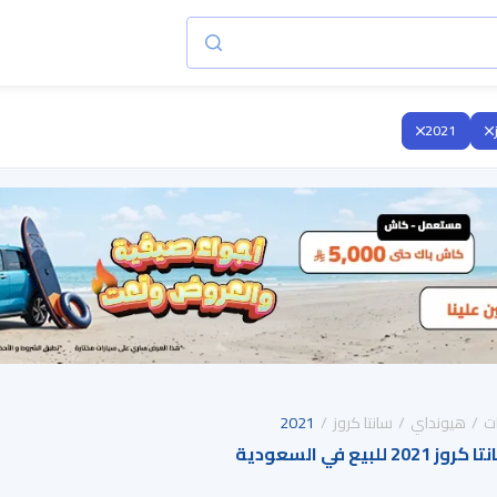
2021
ت
هيونداي
سانتا كروز
2021
يع في السعودية