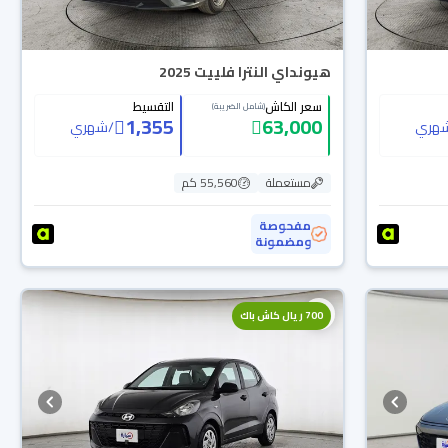
هيونداي النترا فلييت 2025
سعر الكاش
التقسيط
(شامل الضريبة)
1,355
63,000
هري
/
شهري
مستعملة
55,560 كم
مفحوصة
ومضمونة
700 ريال كاش باك