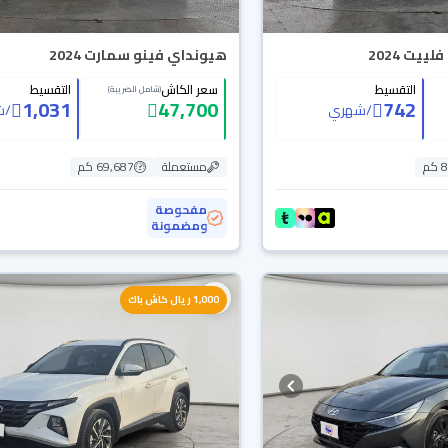
هيونداي فينو سمارت 2024
التقسيط
سعر الكاش
التقسيط
(شامل الضريبة)
1,031
47,700
742
/
شهري
/
ش
م
مستعملة
69,687 كم
مفحوصة
ومضمونة
1,000 ريال كاش باك