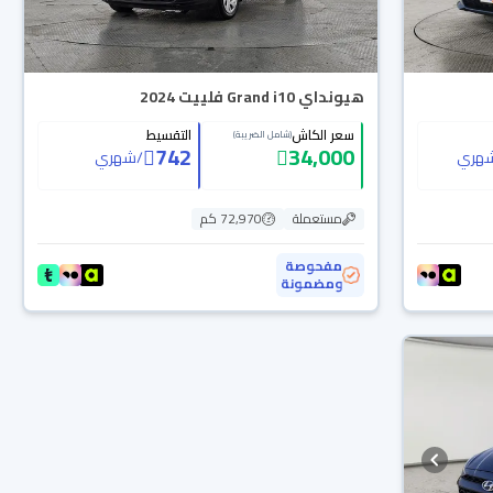
هيونداي Grand i10 فلييت 2024
سعر الكاش
التقسيط
(شامل الضريبة)
742
34,000
هري
/
شهري
مستعملة
72,970 كم
مفحوصة
ومضمونة