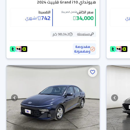
هيونداي Grand i10 فلييت 2024
سعر الكاش
التقسيط
(شامل الضريبة)
742
34,000
ي
/
شهري
مستعملة
98,042 كم
مفحوصة
ومضمونة