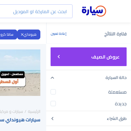
فلترة النتائج
إعادة تعيين
هيونداي
سانتا كروز
عروض الصيف
حالة السيارة
مستعملة
جديدة
الرئيسية
سيارات و مركبا
طرق الشراء
سيارات هيونداي سانتا كروز 2021 للب