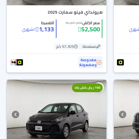
هيونداي فينو سمارت 2025
سعر الكاش
التقسيط
(شامل الضريبة)
1,133
52,500
هري
/
شهري
مستعملة
67,305 كم
مفحوصة
ومضمونة
700 ريال كاش باك