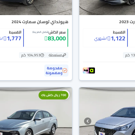
202
هيونداي توسان سمارت 2024
التقسيط
سعر الكاش
التقسيط
(شامل الضريبة)
1,777
83,000
1,122
/
شهري
/
ش
 كم
مستعملة
104,953 كم
مفحوصة
ومضمونة
700 ريال كاش باك