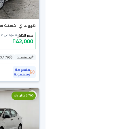
هيونداي اكسنت سمارت
سعر الكاش
(شامل الضريبة)
42,000
مستعملة
80,479 ك
مفحوصة
ومضمونة
700
كاش باك