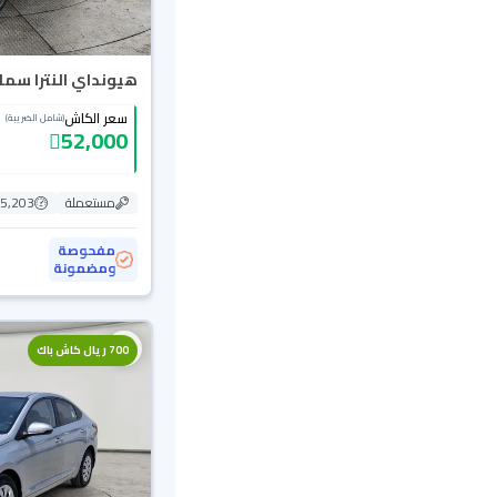
هيونداي النترا سمارت 3
سعر الكاش
(شامل الضريبة)
52,000
مستعملة
135,203
مفحوصة
ومضمونة
700 ريال كاش باك