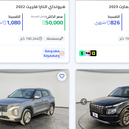
 2023
هيونداي النترا فلييت 2022
التقسيط
سعر الكاش
التقسيط
(شامل الضريبة)
1,080
50,000
826
/
شهري
/
ش
 كم
مستعملة
160,244 كم
مفحوصة
ومضمونة