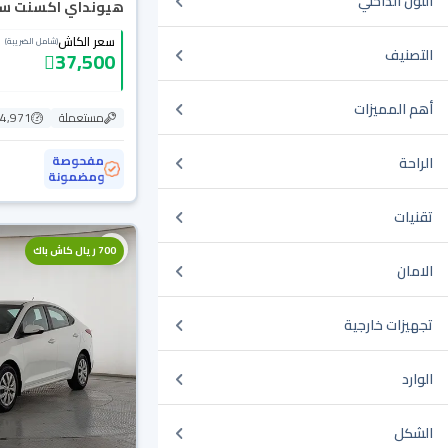
اللون الداخلي
هيونداي اكسنت سمارت
سعر الكاش
(شامل الضريبة)
التصنيف
37,500
أهم المميزات
مستعملة
204,971
مفحوصة
الراحة
ومضمونة
تقنيات
700 ريال كاش باك
الامان
تجهيزات خارجية
الوارد
الشكل