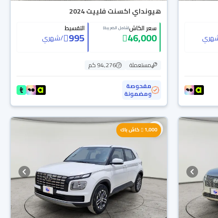
هيونداي اكسنت فلييت 2024
سعر الكاش
التقسيط
(شامل الضريبة)
995
46,000
هري
/
شهري
مستعملة
94,276 كم
مفحوصة
ومضمونة
1,000
كاش باك