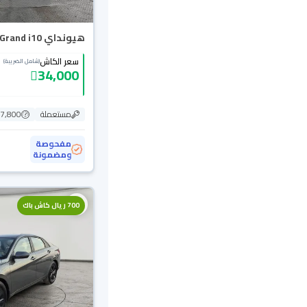
هيونداي Grand i10 فلييت 2024
سعر الكاش
(شامل الضريبة)
34,000
مستعملة
87,800 ك
مفحوصة
ومضمونة
700 ريال كاش باك