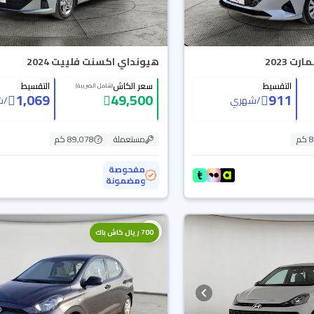
 2023
هيونداي اكسنت فلييت 2024
التقسيط
سعر الكاش
التقسيط
(شامل الضريبة)
1,069
49,500
911
/
شهري
/
ش
م
مستعملة
89,078 كم
مفحوصة
ومضمونة
700 ريال كاش باك