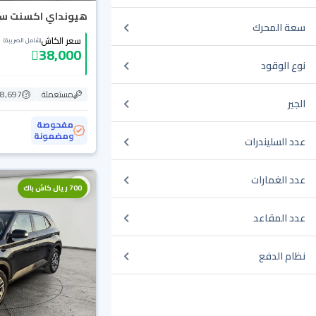
هيونداي اكسنت سمارت
سعة المحرك
سعر الكاش
(شامل الضريبة)
38,000
نوع الوقود
مستعملة
198,697
الجير
مفحوصة
ومضمونة
عدد السليندرات
عدد الغمارات
700 ريال كاش باك
عدد المقاعد
نظام الدفع