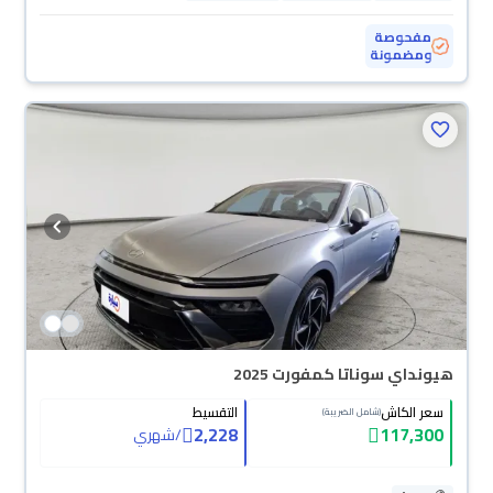
مفحوصة
ومضمونة
هيونداي سوناتا كمفورت 2025
سعر الكاش
التقسيط
(شامل الضريبة)
2,228
117,300
/
شهري