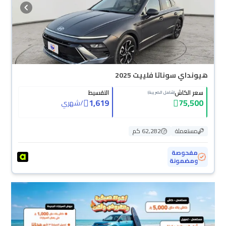
هيونداي سوناتا فلييت 2025
سعر الكاش
التقسيط
(شامل الضريبة)
1,619
75,500
/
شهري
مستعملة
62,282 كم
مفحوصة
ومضمونة