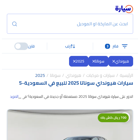
ابحث عن الماركة او الموديل
فلتر
3
رتب
قارن
هيونداي
سوناتا
2025
الرئيسية
سيارات و مركبات
هيونداي
سوناتا
2025
سيارات هيونداي سوناتا 2025 للبيع في السعودية
-
5
...
اتدور على سيارة هيونداي سوناتا 2025 مستعملة أو جديدة في السعودية؟ في
المزيد
موقع سيارة بنوفر لك كل الخيارات، تقدر تتصفح الموديلات وتختار
اللي يناسبك. جميع
سيارات هيونداي سوناتا 2025 المستعملة مضمونة ومفحوصة بأكثر من 200
700 ريال كاش باك
نقطة وتقدر تجربها لمدة 10 أيام، وإن ما ناسبتك لأي سبب تقدر تسترجع كامل المبلغ
خلال 10 أيام بكل سهولة. والسيارات الجديدة مضمونة بضمان الوكالة، تقدر تشتريها
كاش أو تقسيط، وتحجزها أونلاين، وبتوصلك لين باب بيتك.