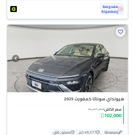
مفحوصة
ومضمونة
هيونداي سوناتا كمفورت 2025
سعر الكاش
(شامل الضريبة)
102,000
مستعملة
49,577 كم
ممشى قليل