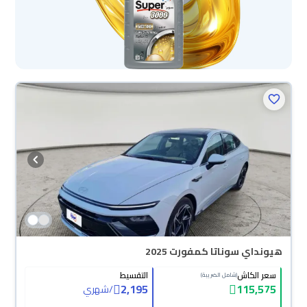
هيونداي سوناتا كمفورت 2025
سعر الكاش
التقسيط
(شامل الضريبة)
2,195
115,575
/
شهري