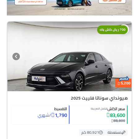
700 ريال كاش باك
5,200
هيونداي سوناتا فلييت 2025
سعر الكاش
التقسيط
(شامل الضريبة)
1,790
83,600
/
شهري
88,800
مستعملة
80,921 كم