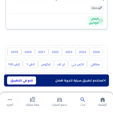
جديدة
ضمان
الوكيل
018
2019
2020
2021
2022
2023
2024
2026
سنتافي
اكس جي
ان اف
ايكوس
اتش 1
إتش 100
ال
تويوتا
كيا
نيسان
مازدا
سوزوكي
هافال
GAC
شفر
استخدم تطبيق سيارة لتجربة افضل
تابع في التطبيق
الرئيسية
بحث
جميع السيارت
بيعنا سيارتك
المزيد