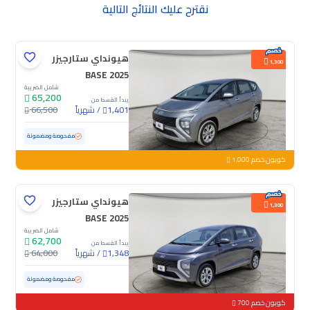
نقترح عليك النتائج التالية
هيونداي ستارجيزر
1,300
BASE 2025
شامل الضريبة
65,200
يبدأ القسط من
/
شهرياً
66,500
1,401
مستعملة
58,993 كم
مفحوصة ومضمونة
كوبون خصم 1,000
هيونداي ستارجيزر
1,300
BASE 2025
شامل الضريبة
62,700
يبدأ القسط من
/
شهرياً
64,000
1,348
مستعملة
77,088 كم
مفحوصة ومضمونة
كوبون خصم 700