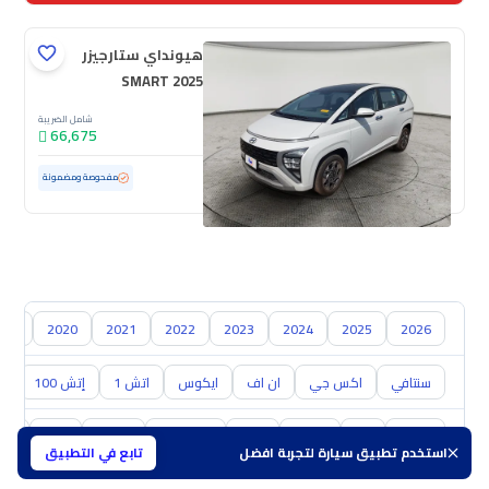
هيونداي ستارجيزر
SMART 2025
شامل الضريبة
66,675
مستعملة
425 كم
ممشى قليل
مفحوصة ومضمونة
019
2020
2021
2022
2023
2024
2025
2026
سنتافي
اكس جي
ان اف
ايكوس
اتش 1
إتش 100
ال
تويوتا
كيا
نيسان
مازدا
سوزوكي
هافال
GAC
شفر
استخدم تطبيق سيارة لتجربة افضل
تابع في التطبيق