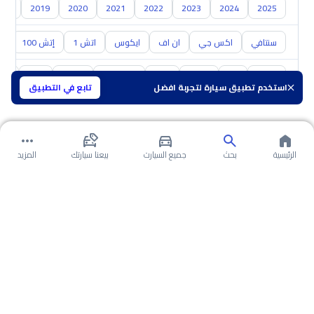
018
2019
2020
2021
2022
2023
2024
2025
سنتافي
اكس جي
ان اف
ايكوس
اتش 1
إتش 100
ال
تويوتا
كيا
نيسان
مازدا
سوزوكي
هافال
GAC
شفر
استخدم تطبيق سيارة لتجربة افضل
تابع في التطبيق
الرئيسية
بحث
جميع السيارت
بيعنا سيارتك
المزيد