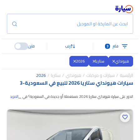
ابحث عن الماركة او الموديل
فلتر
3
رتب
قارن
هيونداي
ستاريا
2026
الرئيسية
سيارات و مركبات
هيونداي
ستاريا
2026
سيارات هيونداي ستاريا 2026 للبيع في السعودية
-
3
...
اتدور على سيارة هيونداي ستاريا 2026 مستعملة أو جديدة في السعودية؟ في
المزيد
موقع سيارة بنوفر لك كل الخيارات، تقدر تتصفح الموديلات وتختار
اللي يناسبك. جميع
سيارات هيونداي ستاريا 2026 المستعملة مضمونة ومفحوصة بأكثر من 200 نقطة
وتقدر تجربها لمدة 10 أيام، وإن ما ناسبتك لأي سبب تقدر تسترجع كامل المبلغ خلال
10 أيام بكل سهولة. والسيارات الجديدة مضمونة بضمان الوكالة، تقدر تشتريها كاش
أو تقسيط، وتحجزها أونلاين، وبتوصلك لين باب بيتك.