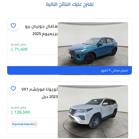
نقترح عليك النتائج التالية
هافال جوليان برو
بريميوم 2025
شامل الضريبة
71,400
جديدة
ملوحة
غسيل مجاني ٣ اشهر
تويوتا فورتشنر VX1
2023 دبل
شامل الضريبة
126,000
مستعملة
27,160 كم
ممشى قليل
مفحوصة ومضمونة